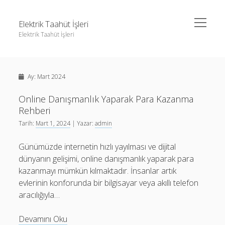
menüyü
Elektrik Taahüt İşleri
aç
Elektrik Taahüt İşleri
Yan
Ara
Menü
Instagram Gizli Story İzleme
Ara
Ay:
Mart 2024
Liste
Sayfa Listesi
Online Danışmanlık Yaparak Para Kazanma
Instagram Gizli Story İzleme
Rehberi
Tiktok Takipçi Hilesi Şifresiz
Liste
Tarih:
Mart 1, 2024
| Yazar:
admin
Ücretsiz Instagram Bayan Takipçi Hilesi
Sayfa Listesi
Günümüzde internetin hızlı yayılması ve dijital
Tiktok Takipçi Hilesi Şifresiz
dünyanın gelişimi, online danışmanlık yaparak para
kazanmayı mümkün kılmaktadır. İnsanlar artık
Ücretsiz Instagram Bayan Takipçi Hilesi
evlerinin konforunda bir bilgisayar veya akıllı telefon
aracılığıyla…
Online
Devamını Oku