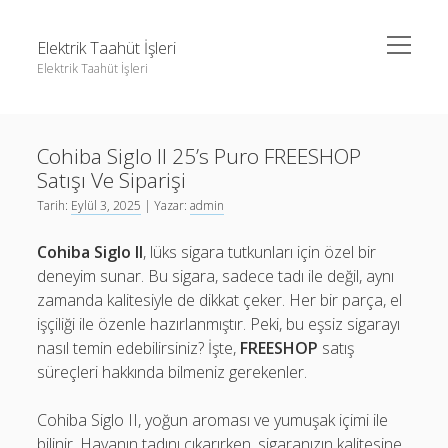
menüyü
Elektrik Taahüt İşleri
aç
Elektrik Taahüt İşleri
Yan
Ara
Menü
Instagram Gizli Story İzleme
Ara
Cohiba Siglo II 25’s Puro FREESHOP
Liste
Satışı Ve Siparişi
Sayfa Listesi
Instagram Gizli Story İzleme
Tarih:
Eylül 3, 2025
| Yazar:
admin
Tiktok Takipçi Hilesi Şifresiz
Liste
Cohiba Siglo II
, lüks sigara tutkunları için özel bir
Ücretsiz Instagram Bayan Takipçi Hilesi
Sayfa Listesi
deneyim sunar. Bu sigara, sadece tadı ile değil, aynı
zamanda kalitesiyle de dikkat çeker. Her bir parça, el
Tiktok Takipçi Hilesi Şifresiz
işçiliği ile özenle hazırlanmıştır. Peki, bu eşsiz sigarayı
Ücretsiz Instagram Bayan Takipçi Hilesi
nasıl temin edebilirsiniz? İşte,
FREESHOP
satış
süreçleri hakkında bilmeniz gerekenler.
Cohiba Siglo II, yoğun aroması ve yumuşak içimi ile
bilinir. Havanın tadını çıkarırken, sigaranızın kalitesine