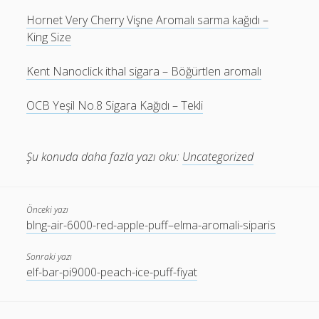
Hornet Very Cherry Vişne Aromalı sarma kağıdı –
King Size
Kent Nanoclick ithal sigara – Böğürtlen aromalı
OCB Yeşil No.8 Sigara Kağıdı – Tekli
Şu konuda daha fazla yazı oku:
Uncategorized
Önceki yazı
blng-air-6000-red-apple-puff–elma-aromali-siparis
Sonraki yazı
elf-bar-pi9000-peach-ice-puff-fiyat