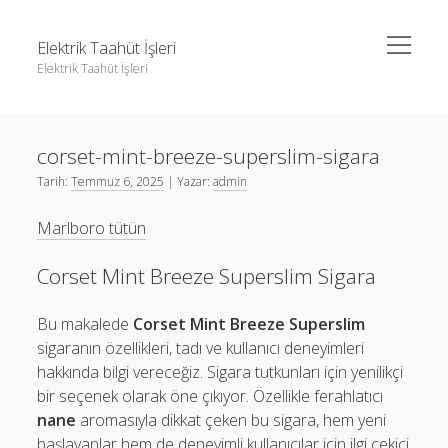
menüyü
Elektrik Taahüt İşleri
aç
Elektrik Taahüt İşleri
Yan
Ara
Menü
Instagram Gizli Story İzleme
Ara
corset-mint-breeze-superslim-sigara
Liste
Tarih:
Temmuz 6, 2025
| Yazar:
admin
Sayfa Listesi
Instagram Gizli Story İzleme
Marlboro tütün
Tiktok Takipçi Hilesi Şifresiz
Liste
Ücretsiz Instagram Bayan Takipçi Hilesi
Sayfa Listesi
Corset Mint Breeze Superslim Sigara
Tiktok Takipçi Hilesi Şifresiz
Bu makalede
Corset Mint Breeze Superslim
Ücretsiz Instagram Bayan Takipçi Hilesi
sigaranın özellikleri, tadı ve kullanıcı deneyimleri
hakkında bilgi vereceğiz. Sigara tutkunları için yenilikçi
bir seçenek olarak öne çıkıyor. Özellikle ferahlatıcı
nane
aromasıyla dikkat çeken bu sigara, hem yeni
başlayanlar hem de deneyimli kullanıcılar için ilgi çekici