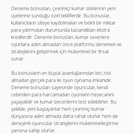
Deneme bonusları, çevrimiçi kumar sitelerinin yeni
üyelerine sunduğu özel tekliflerdir. Bu bonuslar,
kullanıcıların siteye kaydolmaları ve belirli bir miktar
para yatırmaları durumunda kazandıkları ekstra
kredilerdir. Deneme bonusları, kumar severlere
oyunlara adım atmadan önce platformu denemek ve
stratejilerini geliştirmek için mükemmel bir fırsat
sunar.
Bu bonusların en büyük avantajlarından biri, risk
almadan gerçek para ile oyun oynama imkanıdır.
Deneme bonusları sayesinde oyuncular, kendi
cebinden para harcamadan oyunların heyecanını
yaşayabilir ve kumar becerilerini test edebilirler. Bu
şekilde, yeni başlayanlar hem çevrimiçi kumar
dünyasına adım atmada daha rahat olurlar hem de
deneyimli oyuncular stratejilerini mükemmelleştirme
şansına sahip olurlar.