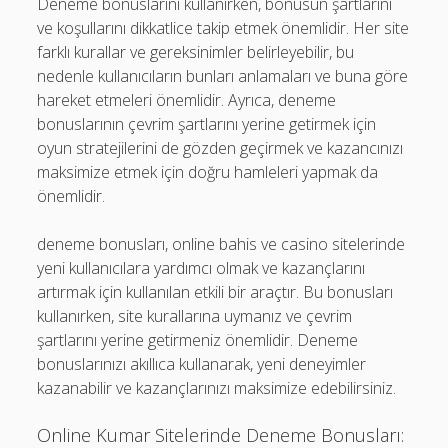
Deneme bonuslarını kullanırken, bonusun şartlarını
ve koşullarını dikkatlice takip etmek önemlidir. Her site
farklı kurallar ve gereksinimler belirleyebilir, bu
nedenle kullanıcıların bunları anlamaları ve buna göre
hareket etmeleri önemlidir. Ayrıca, deneme
bonuslarının çevrim şartlarını yerine getirmek için
oyun stratejilerini de gözden geçirmek ve kazancınızı
maksimize etmek için doğru hamleleri yapmak da
önemlidir.
deneme bonusları, online bahis ve casino sitelerinde
yeni kullanıcılara yardımcı olmak ve kazançlarını
artırmak için kullanılan etkili bir araçtır. Bu bonusları
kullanırken, site kurallarına uymanız ve çevrim
şartlarını yerine getirmeniz önemlidir. Deneme
bonuslarınızı akıllıca kullanarak, yeni deneyimler
kazanabilir ve kazançlarınızı maksimize edebilirsiniz.
Online Kumar Sitelerinde Deneme Bonusları: