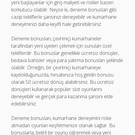
yeni başlayanlar için giriş maliyeti ve riskler bazen
korkutucu olabilir. Neyse ki, deneme bonusları gibi
cazip tekliflerle şansınızı deneyebilir ve kumarhane
deneyiminizi daha keyifli hale getirebilirsiniz.
Deneme bonusları, çevrimiçi kumarhaneler
tarafından yeni üyeleri çekmek için sunulan özel
tekliflerdir. Bu bonuslar genellikle ücretsiz dönüşler,
bedava bahisler veya para yatırma bonusları şeklinde
olabilir. Örneğin, bir çevrimiçi kumarhaneye
kaydolduğunuzda, hesabınıza hoş geldin bonusu
olarak 50 ücretsiz dönüş alabilirsiniz. Bu ücretsiz
dönüşleri kullanarak popüler slot oyunlarını
deneyebilir ve gerçek para kazanma şansını elde
edebilirsiniz.
Deneme bonusları, kumarhane deneyimini riske
atmadan oyunları keşfetmenize olanak sağlar. Bu
bonuslarla, belirli bir oyunu öğrenmek veya yeni