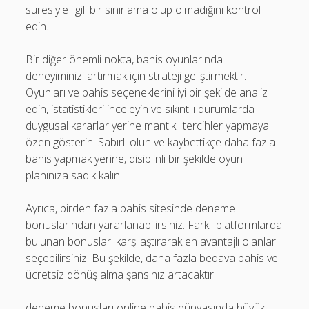
süresiyle ilgili bir sınırlama olup olmadığını kontrol
edin.
Bir diğer önemli nokta, bahis oyunlarında
deneyiminizi artırmak için strateji geliştirmektir.
Oyunları ve bahis seçeneklerini iyi bir şekilde analiz
edin, istatistikleri inceleyin ve sıkıntılı durumlarda
duygusal kararlar yerine mantıklı tercihler yapmaya
özen gösterin. Sabırlı olun ve kaybettikçe daha fazla
bahis yapmak yerine, disiplinli bir şekilde oyun
planınıza sadık kalın.
Ayrıca, birden fazla bahis sitesinde deneme
bonuslarından yararlanabilirsiniz. Farklı platformlarda
bulunan bonusları karşılaştırarak en avantajlı olanları
seçebilirsiniz. Bu şekilde, daha fazla bedava bahis ve
ücretsiz dönüş alma şansınız artacaktır.
deneme bonusları online bahis dünyasında büyük