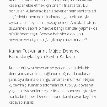
kazançlar elde etmek için önemli fırsatlardır. Bu
bonusları kullanarak, bahis severler hem yeni siteleri
keşfedebilir hem de risk almadan gerçek parayla
oynamanın heyecanını yaşayabilirler. Ancak, stratejik
düşünmek, sabırlı olmak ve bilinçli bahisler yapmak da
büyük önem taşır. Bedava bahislerle dolu bu
heyecan verici yolculuğa çıkmaya hazır mısınız?
Kumar Tutkunlarına Müjde: Deneme
Bonuslarıyla Oyun Keyfini Katlayın
Kumar dünyası heyecan ve patlamalarla dolu bir
deneyim sunar. İnsanoğlunun doğasında bulunan
şans oyunlarına olan ilgiyi anlamak mümkün. Neyse
ki, çevrimiçi kumar platformları bu tutkuyu doyasıya
yaşamak isteyenlere eşsiz fırsatlar sunuyor. İşte size
harika bir haber: Deneme bonuslarıyla oyun keyfinizi
katlayabilirsiniz!