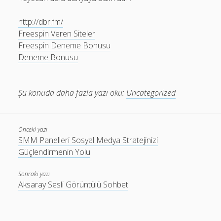
http://dbr.fm/
Freespin Veren Siteler
Freespin Deneme Bonusu
Deneme Bonusu
Şu konuda daha fazla yazı oku:
Uncategorized
Önceki yazı
SMM Panelleri Sosyal Medya Stratejinizi
Güçlendirmenin Yolu
Sonraki yazı
Aksaray Sesli Görüntülü Sohbet