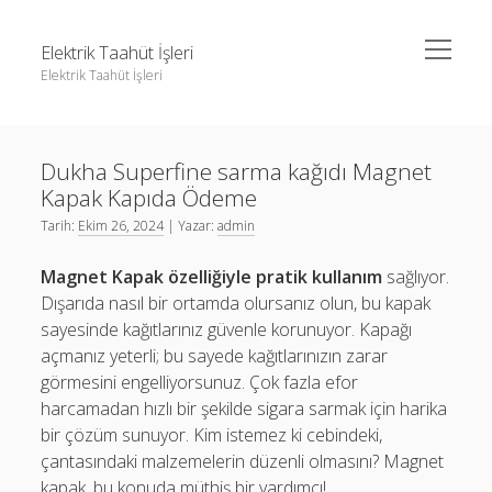
menüyü
Elektrik Taahüt İşleri
aç
Elektrik Taahüt İşleri
Yan
Ara
Menü
Instagram Gizli Story İzleme
Ara
Dukha Superfine sarma kağıdı Magnet
Liste
Kapak Kapıda Ödeme
Sayfa Listesi
Instagram Gizli Story İzleme
Tarih:
Ekim 26, 2024
| Yazar:
admin
Tiktok Takipçi Hilesi Şifresiz
Liste
Magnet Kapak özelliğiyle pratik kullanım
sağlıyor.
Ücretsiz Instagram Bayan Takipçi Hilesi
Sayfa Listesi
Dışarıda nasıl bir ortamda olursanız olun, bu kapak
sayesinde kağıtlarınız güvenle korunuyor. Kapağı
Tiktok Takipçi Hilesi Şifresiz
açmanız yeterli; bu sayede kağıtlarınızın zarar
Ücretsiz Instagram Bayan Takipçi Hilesi
görmesini engelliyorsunuz. Çok fazla efor
harcamadan hızlı bir şekilde sigara sarmak için harika
bir çözüm sunuyor. Kim istemez ki cebindeki,
çantasındaki malzemelerin düzenli olmasını? Magnet
kapak, bu konuda müthiş bir yardımcı!