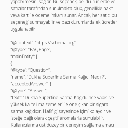
yapabilmesini sağlar. Bu seçenek, belirli ürünlerde ve
satıcılar tarafından sunulmakta olup, genellikle nakit
veya kart ile ödeme imkanı sunar. Ancak, her satıcı bu
seçeneği sunmayabilir ve bazı durumlarda ek ücretler
uygulanabilir.
“@context”: “https://schema.org”,
“@type”: “FAQPage”,
“mainEntity”: [
{
“@type”: “Question”,
“name”: “Dukha Superfine Sarma Kağıdı Nedir?”,
“acceptedAnswer”: {
“@type”: “Answer”,
“text”: “Dukha Superfine Sarma Kağıdı, ince yapısı ve
yüksek kaliteli malzemeleri ile öne çıkan bir sigara
sarma kağıdıdır. Hafifliği sayesinde içimi kolaydır ve
isteğe bağlı olarak çeşitli aromalarla sunulabilir.
Kullanıcılarına üst düzey bir deneyim sağlama amacı