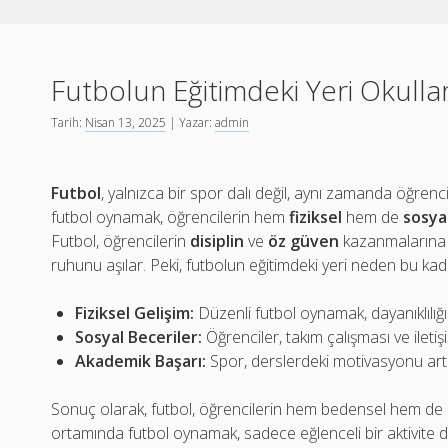
Futbolun Eğitimdeki Yeri Okull
Tarih:
Nisan 13, 2025
| Yazar:
admin
Futbol
, yalnızca bir spor dalı değil, aynı zamanda öğrenci
futbol oynamak, öğrencilerin hem
fiziksel
hem de
sosya
Futbol, öğrencilerin
disiplin
ve
öz güven
kazanmalarına 
ruhunu aşılar. Peki, futbolun eğitimdeki yeri neden bu kad
Fiziksel Gelişim:
Düzenli futbol oynamak, dayanıklılığı a
Sosyal Beceriler:
Öğrenciler, takım çalışması ve iletişim
Akademik Başarı:
Spor, derslerdeki motivasyonu art
Sonuç olarak, futbol, öğrencilerin hem bedensel hem de zi
ortamında futbol oynamak, sadece eğlenceli bir aktivite de