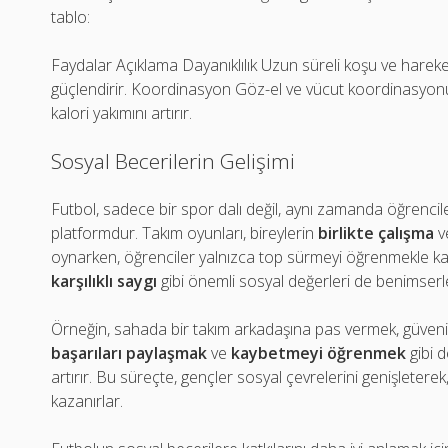
tablo:
Faydalar Açıklama Dayanıklılık Uzun süreli koşu ve hareket
güçlendirir. Koordinasyon Göz-el ve vücut koordinasyonunu 
kalori yakımını artırır.
Sosyal Becerilerin Gelişimi
Futbol, sadece bir spor dalı değil, aynı zamanda öğrenciler
platformdur. Takım oyunları, bireylerin
birlikte çalışma
v
oynarken, öğrenciler yalnızca top sürmeyi öğrenmekle 
karşılıklı saygı
gibi önemli sosyal değerleri de benimserl
Örneğin, sahada bir takım arkadaşına pas vermek, güvenin v
başarıları paylaşmak
ve
kaybetmeyi öğrenmek
gibi d
artırır. Bu süreçte, gençler sosyal çevrelerini genişleterek, 
kazanırlar.