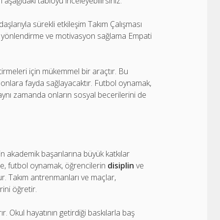
 aşağıdaki tabloyu inceleyebilirsiniz:
aşlarıyla sürekli etkileşim Takım Çalışması
inde yönlendirme ve motivasyon sağlama Empati
ştirmeleri için mükemmel bir araçtır. Bu
a onlara fayda sağlayacaktır. Futbol oynamak,
nı zamanda onların sosyal becerilerini de
in akademik başarılarına büyük katkılar
kle, futbol oynamak, öğrencilerin
disiplin
ve
lur. Takım antrenmanları ve maçlar,
ini öğretir.
r. Okul hayatının getirdiği baskılarla baş