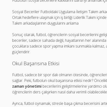
Futbolun sosyal becerilere katkılarını daha iyi anlamak için
Sosyal Beceriler Futboldaki Uygulama İletişim Takım arkad
Ortak hedeflere ulaşmak için iş birliği Liderlik Takım iç
Takım arkadaşlarının duygularını anlama
Sonuç olarak, futbol, öğrencilerin sosyal becerilerini geli
beceriler, sadece sahada değil, hayatlarının her alanınd
çocuklara sadece spor yapma imkanı sunmakla kalmaz, ay
güçlendirir.
Okul Başarısına Etkisi
Futbol, sadece bir spor dalı olmanın ötesinde, öğrenciler
sağlar. Peki, futbolun okul başarısına etkisi nedir? Önceli
zaman yönetimi
becerilerini geliştirmelerine yardımcı o
öğrencilerin ders çalışırken nasıl daha verimli olabilecekler
Ayrıca, futbol oynamak, stresle başa çıkma becerisini artırı