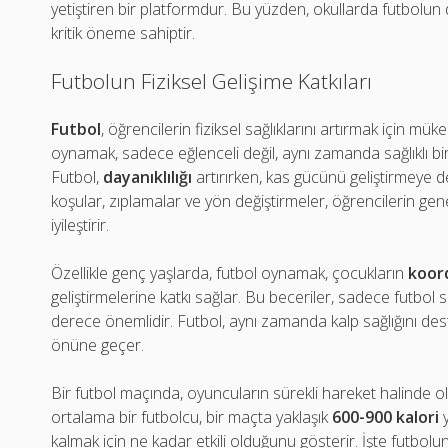
yetiştiren bir platformdur. Bu yüzden, okullarda futbolun d
kritik öneme sahiptir.
Futbolun Fiziksel Gelişime Katkıları
Futbol
, öğrencilerin fiziksel sağlıklarını artırmak için mü
oynamak, sadece eğlenceli değil, aynı zamanda sağlıklı b
Futbol,
dayanıklılığı
artırırken, kas gücünü geliştirmeye d
koşular, zıplamalar ve yön değiştirmeler, öğrencilerin ge
iyileştirir.
Özellikle genç yaşlarda, futbol oynamak, çocukların
koor
geliştirmelerine katkı sağlar. Bu beceriler, sadece futbol
derece önemlidir. Futbol, aynı zamanda kalp sağlığını dest
önüne geçer.
Bir futbol maçında, oyuncuların sürekli hareket halinde ol
ortalama bir futbolcu, bir maçta yaklaşık
600-900 kalori
y
kalmak için ne kadar etkili olduğunu gösterir. İşte futbolun 