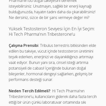
Pharma’nın bu doğal takviyesini denemek
isteyebilirsiniz. Unutmayın, sağlıklı bir enerji kaynağı
bulduğunuzda, hayatın tadını daha da çıkarabilirsiniz!
Ne dersiniz, sizce de bir şans vermeye değer mi?
Yüksek Testosteron Seviyesi İçin En İyi Seçim:
Hi Tech Pharma’nın Tribesterone’u
Çalışma Prensibi
: Tribulus terrestris bitkisinden elde
edilen bu takviye, vücut içinde testosteron üretimini
teşvik ederken, enerjinizi ve dayanıklılığınızı artırmayı
vaat ediyor. Bunun yanı sıra, cinsel isteği artırma
potansiyeli de cabası! İçeriğinde bulunan doğal
bileşenler, hormonal dengeyi sağlarken, gelişmiş bir
performans desteği sunar.
Neden Tercih Edilmeli?
: Hi Tech Pharma’nın
Tribesterone'u, kullanıcıların giderek daha fazla tercih
ettiği bir ürün çünkü laboratuvar ortamında sıkı