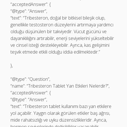
“acceptedAnswer”: {
“@type”: “Answer”,
“text”: “Tribesteron, doğal bir bitkisel bileşik olup,
genellikle testosteron düzeylerini artırmaya yardımcı
olduğu düşünülen bir takviyedir. Vücut gücünü ve
dayanıklılığını artırabilir, enerji seviyelerini yükseltebilir
ve cinsel isteği destekleyebilir. Ayrıca, kas gelişimini
teşvik etmede etkili olduğu iddia edilmektedir.”
},
“@type”: “Question”,
“name”: “Tribesteron Tablet Yan Etkileri Nelerdir?”,
“acceptedAnswer”: {
“@type”: “Answer”,
“text”: “Tribesteron tablet kullanımı bazı yan etkilere
yol açabilir. Yaygın olarak görülen etkiler baş ağrısı,
mide rahatsızlığı ve uyku düzensizlikleridir. Ayrıca,
hormon seviyelerinde değişiklikler yaşanabilir.