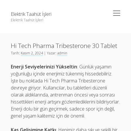
menüyü
Elektrik Taahüt İşleri
aç
Elektrik Taahüt İşleri
Yan
Ara
Menü
Instagram Gizli Story İzleme
Ara
Hi Tech Pharma Tribesterone 30 Tablet
Liste
Tarih:
Kasım 2, 2024
| Yazar:
admin
Sayfa Listesi
Instagram Gizli Story İzleme
Enerji Seviyelerinizi Yükseltin
: Günlük yaşamın
Tiktok Takipçi Hilesi Şifresiz
Liste
yoğunluğu içinde enerjimiz tükenmiş hissedebiliriz.
Ücretsiz Instagram Bayan Takipçi Hilesi
Sayfa Listesi
İşte bu noktada Hi Tech Pharma Tribesterone
devreye giriyor. Kullanıcılar, bu tabletleri düzenli
Tiktok Takipçi Hilesi Şifresiz
olarak aldıklarında, antrenman öncesi veya sonrası
Ücretsiz Instagram Bayan Takipçi Hilesi
hissettikleri enerji artışını gözlemlediklerini bildiriyorlar.
Enerji dolu bir gün geçirmek, sadece spor için değil,
genel yaşam kalitemiz için de önemli.
Kas Gelişimine Katkı
: Hepimiz daha sıkı ve şekilli bir