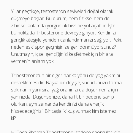
Yıllar geçtikçe, testosteron seviyeleri doğal olarak
düşmeye başlar. Bu durum, hem fiziksel hem de
zihinsel anlamda yorgunluk hissine yol açabilir. İşte
bu noktada Tribesterone devreye giriyor. Kendinizi
gençlik ateşiyle yeniden canlandırmanızı sağlıyor. Peki,
neden eski spor geçmişinize geri dönmüyorsunuz?
Unutmayın, içsel gençliğinizi keşfetmek için bir ara
vermenin anlamı yok!
Tribesterone’un bir diğer harika yönü de yağ yakımını
desteklemesidir. Başka bir deyişle, vücudunuzu forma
sokmanın yanı sıra, yağ oranınızı da düşürmeniz için
yanınızda. Düşünsenize, daha fit bir bedene sahip
olurken, aynı zamanda kendinizi daha enerjik
hissedeceğinizi! Bir taşla iki kuş vurmak kim istemez
ki?
Hi Tech Pharma Tribesterone, sadece sporcular için