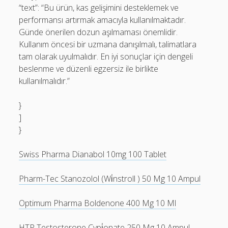
“text”: “Bu ürün, kas gelişimini desteklemek ve
performansı artırmak amacıyla kullanılmaktadır.
Günde önerilen dozun aşılmaması önemlidir.
Kullanım öncesi bir uzmana danışılmalı, talimatlara
tam olarak uyulmalıdır. En iyi sonuçlar için dengeli
beslenme ve düzenli egzersiz ile birlikte
kullanılmalıdır.”
}
]
}
Swiss Pharma Dianabol 10mg 100 Tablet
Pharm-Tec Stanozolol (Wi̇nstroll ) 50 Mg 10 Ampul
Optimum Pharma Boldenone 400 Mg 10 Ml
HTP Testosterone Cypi̇onate 250 Mg 10 Ampul