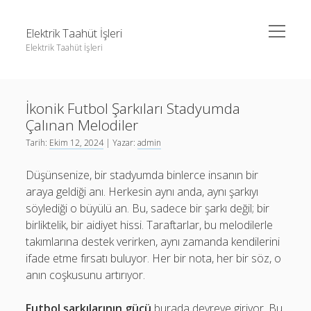
menüyü
Elektrik Taahüt İşleri
aç
Elektrik Taahüt İşleri
Yan
Ara
Menü
Instagram Gizli Story İzleme
Ara
İkonik Futbol Şarkıları Stadyumda
Liste
Çalınan Melodiler
Sayfa Listesi
Instagram Gizli Story İzleme
Tarih:
Ekim 12, 2024
| Yazar:
admin
Tiktok Takipçi Hilesi Şifresiz
Liste
Düşünsenize, bir stadyumda binlerce insanın bir
Ücretsiz Instagram Bayan Takipçi Hilesi
Sayfa Listesi
araya geldiği anı. Herkesin aynı anda, aynı şarkıyı
söylediği o büyülü an. Bu, sadece bir şarkı değil; bir
Tiktok Takipçi Hilesi Şifresiz
birliktelik, bir aidiyet hissi. Taraftarlar, bu melodilerle
Ücretsiz Instagram Bayan Takipçi Hilesi
takımlarına destek verirken, aynı zamanda kendilerini
ifade etme fırsatı buluyor. Her bir nota, her bir söz, o
anın coşkusunu artırıyor.
Futbol şarkılarının gücü
burada devreye giriyor. Bu