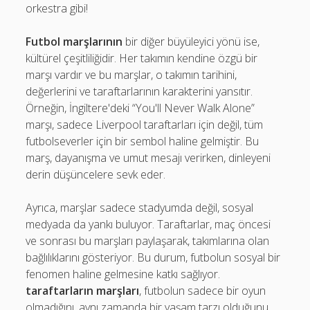
orkestra gibi!
Futbol marşlarının
bir diğer büyüleyici yönü ise,
kültürel çeşitliliğidir. Her takımın kendine özgü bir
marşı vardır ve bu marşlar, o takımın tarihini,
değerlerini ve taraftarlarının karakterini yansıtır.
Örneğin, İngiltere'deki “You'll Never Walk Alone”
marşı, sadece Liverpool taraftarları için değil, tüm
futbolseverler için bir sembol haline gelmiştir. Bu
marş, dayanışma ve umut mesajı verirken, dinleyeni
derin düşüncelere sevk eder.
Ayrıca, marşlar sadece stadyumda değil, sosyal
medyada da yankı buluyor. Taraftarlar, maç öncesi
ve sonrası bu marşları paylaşarak, takımlarına olan
bağlılıklarını gösteriyor. Bu durum, futbolun sosyal bir
fenomen haline gelmesine katkı sağlıyor.
taraftarların marşları
, futbolun sadece bir oyun
olmadığını, aynı zamanda bir yaşam tarzı olduğunu