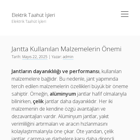
menüyü
Elektrik Taahüt İşleri
aç
Elektrik Taahüt İşleri
Yan
Ara
Menü
Instagram Gizli Story İzleme
Ara
Jantta Kullanılan Malzemelerin Önemi
Liste
Tarih:
Mayıs 22, 2025
| Yazar:
admin
Sayfa Listesi
Instagram Gizli Story İzleme
Jantların dayanıklılığı ve performansı
, kullanılan
Tiktok Takipçi Hilesi Şifresiz
Liste
malzemelere bağlıdır. Bu nedenle, jant yapımında
Ücretsiz Instagram Bayan Takipçi Hilesi
Sayfa Listesi
tercih edilen malzemelerin özellikleri büyük bir öneme
sahiptir. Örneğin,
alüminyum
jantlar hafif olmalarıyla
Tiktok Takipçi Hilesi Şifresiz
bilinirken,
çelik
jantlar daha dayanıklıdır. Her iki
Ücretsiz Instagram Bayan Takipçi Hilesi
malzemenin de kendine özgü avantajları ve
dezavantajları vardır. Alüminyum jantlar, yakıt
verimliliğini artırmaları ve aracın hızlanmasını
kolaylaştırmalarıyla öne çıkar. Öte yandan, çelik
jantlar, çarpma ve darbelere karşı daha dirençli