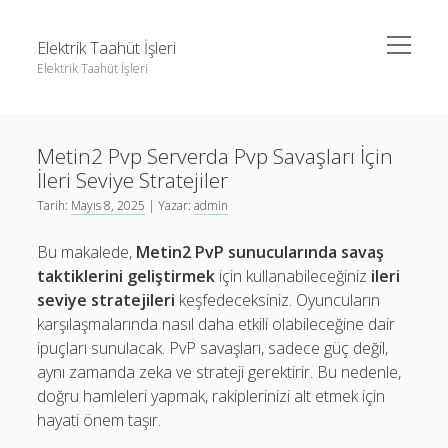
menüyü
Elektrik Taahüt İşleri
aç
Elektrik Taahüt İşleri
Yan
Ara
Menü
Instagram Gizli Story İzleme
Ara
Metin2 Pvp Serverda Pvp Savaşları İçin
Liste
İleri Seviye Stratejiler
Sayfa Listesi
Instagram Gizli Story İzleme
Tarih:
Mayıs 8, 2025
| Yazar:
admin
Tiktok Takipçi Hilesi Şifresiz
Liste
Bu makalede,
Metin2 PvP sunucularında savaş
Ücretsiz Instagram Bayan Takipçi Hilesi
Sayfa Listesi
taktiklerini geliştirmek
için kullanabileceğiniz
ileri
seviye stratejileri
keşfedeceksiniz. Oyuncuların
Tiktok Takipçi Hilesi Şifresiz
karşılaşmalarında nasıl daha etkili olabileceğine dair
Ücretsiz Instagram Bayan Takipçi Hilesi
ipuçları sunulacak. PvP savaşları, sadece güç değil,
aynı zamanda zeka ve strateji gerektirir. Bu nedenle,
doğru hamleleri yapmak, rakiplerinizi alt etmek için
hayati önem taşır.