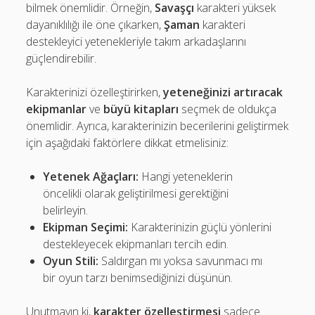
bilmek önemlidir. Örneğin,
Savaşçı
karakteri yüksek
dayanıklılığı ile öne çıkarken,
Şaman
karakteri
destekleyici yetenekleriyle takım arkadaşlarını
güçlendirebilir.
Karakterinizi özelleştirirken,
yeteneğinizi artıracak
ekipmanlar
ve
büyü kitapları
seçmek de oldukça
önemlidir. Ayrıca, karakterinizin becerilerini geliştirmek
için aşağıdaki faktörlere dikkat etmelisiniz:
Yetenek Ağaçları:
Hangi yeteneklerin
öncelikli olarak geliştirilmesi gerektiğini
belirleyin.
Ekipman Seçimi:
Karakterinizin güçlü yönlerini
destekleyecek ekipmanları tercih edin.
Oyun Stili:
Saldırgan mı yoksa savunmacı mı
bir oyun tarzı benimsediğinizi düşünün.
Unutmayın ki,
karakter özelleştirmesi
sadece