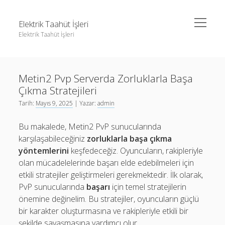
menüyü
Elektrik Taahüt İşleri
aç
Elektrik Taahüt İşleri
Yan
Ara
Menü
Instagram Gizli Story İzleme
Ara
Metin2 Pvp Serverda Zorluklarla Başa
Liste
Çıkma Stratejileri
Sayfa Listesi
Instagram Gizli Story İzleme
Tarih:
Mayıs 9, 2025
| Yazar:
admin
Tiktok Takipçi Hilesi Şifresiz
Liste
Bu makalede, Metin2 PvP sunucularında
Ücretsiz Instagram Bayan Takipçi Hilesi
Sayfa Listesi
karşılaşabileceğiniz
zorluklarla başa çıkma
yöntemlerini
keşfedeceğiz. Oyuncuların, rakipleriyle
Tiktok Takipçi Hilesi Şifresiz
olan mücadelelerinde başarı elde edebilmeleri için
Ücretsiz Instagram Bayan Takipçi Hilesi
etkili stratejiler geliştirmeleri gerekmektedir. İlk olarak,
PvP sunucularında
başarı
için temel stratejilerin
önemine değinelim. Bu stratejiler, oyuncuların güçlü
bir karakter oluşturmasına ve rakipleriyle etkili bir
şekilde savaşmasına yardımcı olur.