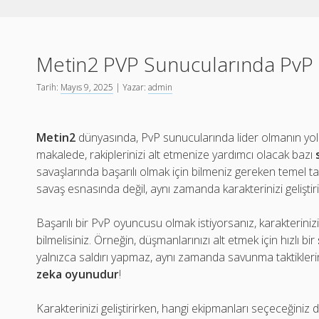
Metin2 PVP Sunucularında PvP Ta
Tarih:
Mayıs 9, 2025
| Yazar:
admin
Metin2
dünyasında, PvP sunucularında lider olmanın yolu, 
makalede, rakiplerinizi alt etmenize yardımcı olacak bazı
savaşlarında başarılı olmak için bilmeniz gereken temel takt
savaş esnasında değil, aynı zamanda karakterinizi geliştir
Başarılı bir PvP oyuncusu olmak istiyorsanız, karakterinizi
bilmelisiniz. Örneğin, düşmanlarınızı alt etmek için hızlı bir
yalnızca saldırı yapmaz, aynı zamanda savunma taktiklerin
zeka oyunudur
!
Karakterinizi geliştirirken, hangi ekipmanları seçeceğini