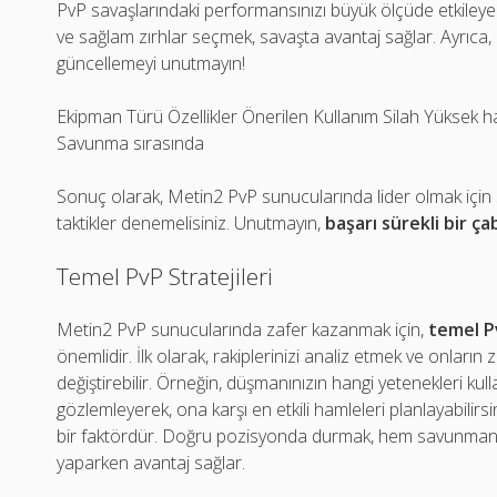
PvP savaşlarındaki performansınızı büyük ölçüde etkileyeb
ve sağlam zırhlar seçmek, savaşta avantaj sağlar. Ayrıca, 
güncellemeyi unutmayın!
Ekipman Türü Özellikler Önerilen Kullanım Silah Yüksek has
Savunma sırasında
Sonuç olarak, Metin2 PvP sunucularında lider olmak için sü
taktikler denemelisiniz. Unutmayın,
başarı sürekli bir ça
Temel PvP Stratejileri
Metin2 PvP sunucularında zafer kazanmak için,
temel Pv
önemlidir. İlk olarak, rakiplerinizi analiz etmek ve onların 
değiştirebilir. Örneğin, düşmanınızın hangi yetenekleri kull
gözlemleyerek, ona karşı en etkili hamleleri planlayabilirsi
bir faktördür. Doğru pozisyonda durmak, hem savunmanızı
yaparken avantaj sağlar.