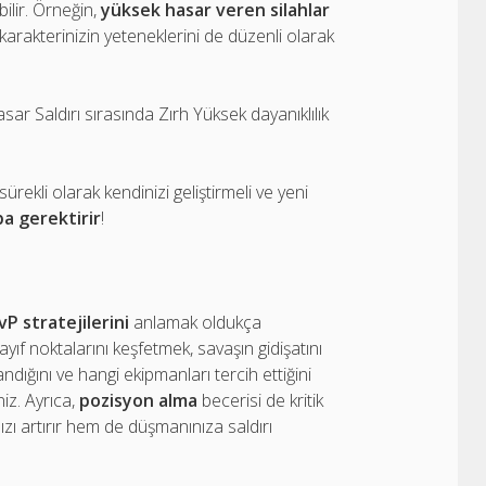
ilir. Örneğin,
yüksek hasar veren silahlar
karakterinizin yeteneklerini de düzenli olarak
ar Saldırı sırasında Zırh Yüksek dayanıklılık
rekli olarak kendinizi geliştirmeli ve yeni
ba gerektirir
!
P stratejilerini
anlamak oldukça
zayıf noktalarını keşfetmek, savaşın gidişatını
andığını ve hangi ekipmanları tercih ettiğini
niz. Ayrıca,
pozisyon alma
becerisi de kritik
 artırır hem de düşmanınıza saldırı