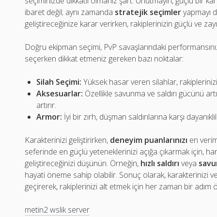
seçiminizde dikkatli olmanız şart. Unutmayın, güçlü bir 
ibaret değil; aynı zamanda
stratejik seçimler
yapmayı da
geliştireceğinize karar verirken, rakiplerinizin güçlü ve z
Doğru ekipman seçimi, PvP savaşlarındaki performansınızı
seçerken dikkat etmeniz gereken bazı noktalar:
Silah Seçimi:
Yüksek hasar veren silahlar, rakiplerinizi
Aksesuarlar:
Özellikle savunma ve saldırı gücünü artı
artırır.
Armor:
İyi bir zırh, düşman saldırılarına karşı dayanıklılığ
Karakterinizi geliştirirken,
deneyim puanlarınızı
en verim
seferinde en güçlü yeteneklerinizi açığa çıkarmak için, han
geliştireceğinizi düşünün. Örneğin,
hızlı saldırı
veya
sav
hayati öneme sahip olabilir. Sonuç olarak, karakterinizi v
geçirerek, rakiplerinizi alt etmek için her zaman bir adım 
metin2 wslik server