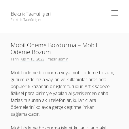
menüyü
Elektrik Taahüt İşleri
aç
Elektrik Taahüt İşleri
Yan
Ara
Menü
Instagram Gizli Story İzleme
Ara
Mobil Ödeme Bozdurma – Mobil
Liste
Ödeme Bozum
Sayfa Listesi
Instagram Gizli Story İzleme
Tarih:
Kasım 15, 2023
| Yazar:
admin
Tiktok Takipçi Hilesi Şifresiz
Liste
Mobil ödeme bozdurma veya mobil ödeme bozum,
Ücretsiz Instagram Bayan Takipçi Hilesi
Sayfa Listesi
günümüzde hızla yayılan ve kullanıcılar arasında
popülerlik kazanan bir işlem türüdür. Artık sadece
Tiktok Takipçi Hilesi Şifresiz
fiziksel para birimiyle yapılan alışverişlerden daha
Ücretsiz Instagram Bayan Takipçi Hilesi
fazlasını sunan akıllı telefonlar, kullanıcılara
ödemelerini kolayca gerçekleştirme imkanı
sağlamaktadır.
Mobil ödeme bozdurma işlemi, kullanıcıların akıllı