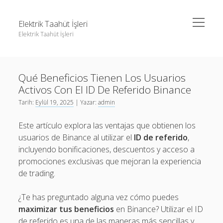
menüyü
Elektrik Taahüt İşleri
aç
Elektrik Taahüt İşleri
Yan
Ara
Menü
Instagram Gizli Story İzleme
Ara
Qué Beneficios Tienen Los Usuarios
Liste
Activos Con El ID De Referido Binance
Sayfa Listesi
Instagram Gizli Story İzleme
Tarih:
Eylül 19, 2025
| Yazar:
admin
Tiktok Takipçi Hilesi Şifresiz
Liste
Este artículo explora las ventajas que obtienen los
Ücretsiz Instagram Bayan Takipçi Hilesi
Sayfa Listesi
usuarios de Binance al utilizar el
ID de referido
,
incluyendo bonificaciones, descuentos y acceso a
Tiktok Takipçi Hilesi Şifresiz
promociones exclusivas que mejoran la experiencia
Ücretsiz Instagram Bayan Takipçi Hilesi
de trading.
¿Te has preguntado alguna vez cómo puedes
maximizar tus beneficios
en Binance? Utilizar el ID
de referido es una de las maneras más sencillas y