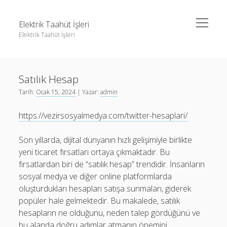
menüyü
Elektrik Taahüt İşleri
aç
Elektrik Taahüt İşleri
Yan
Ara
Menü
Instagram Gizli Story İzleme
Ara
Satılık Hesap
Liste
Tarih:
Ocak 15, 2024
| Yazar:
admin
Sayfa Listesi
Instagram Gizli Story İzleme
https://vezirsosyalmedya.com/twitter-hesaplari/
Tiktok Takipçi Hilesi Şifresiz
Liste
Ücretsiz Instagram Bayan Takipçi Hilesi
Sayfa Listesi
Son yıllarda, dijital dünyanın hızlı gelişimiyle birlikte
yeni ticaret fırsatları ortaya çıkmaktadır. Bu
Tiktok Takipçi Hilesi Şifresiz
fırsatlardan biri de “satılık hesap” trendidir. İnsanların
Ücretsiz Instagram Bayan Takipçi Hilesi
sosyal medya ve diğer online platformlarda
oluşturdukları hesapları satışa sunmaları, giderek
popüler hale gelmektedir. Bu makalede, satılık
hesapların ne olduğunu, neden talep gördüğünü ve
bu alanda doğru adımlar atmanın önemini