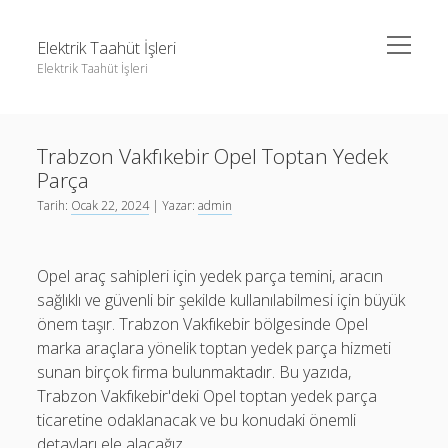
menüyü
Elektrik Taahüt İşleri
aç
Elektrik Taahüt İşleri
Yan
Ara
Menü
Instagram Gizli Story İzleme
Ara
Trabzon Vakfıkebir Opel Toptan Yedek
Liste
Parça
Sayfa Listesi
Instagram Gizli Story İzleme
Tarih:
Ocak 22, 2024
| Yazar:
admin
Tiktok Takipçi Hilesi Şifresiz
Liste
Ücretsiz Instagram Bayan Takipçi Hilesi
Sayfa Listesi
Opel araç sahipleri için yedek parça temini, aracın
sağlıklı ve güvenli bir şekilde kullanılabilmesi için büyük
Tiktok Takipçi Hilesi Şifresiz
önem taşır. Trabzon Vakfıkebir bölgesinde Opel
Ücretsiz Instagram Bayan Takipçi Hilesi
marka araçlara yönelik toptan yedek parça hizmeti
sunan birçok firma bulunmaktadır. Bu yazıda,
Trabzon Vakfıkebir'deki Opel toptan yedek parça
ticaretine odaklanacak ve bu konudaki önemli
detayları ele alacağız.