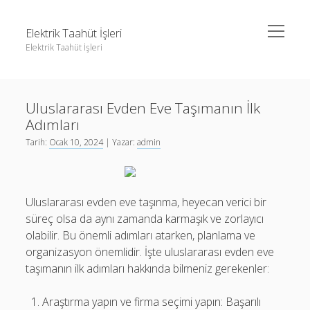
menüyü
Elektrik Taahüt İşleri
aç
Elektrik Taahüt İşleri
Yan
Ara
Menü
Instagram Gizli Story İzleme
Ara
Uluslararası Evden Eve Taşımanın İlk
Liste
Adımları
Sayfa Listesi
Instagram Gizli Story İzleme
Tarih:
Ocak 10, 2024
| Yazar:
admin
Tiktok Takipçi Hilesi Şifresiz
Liste
Ücretsiz Instagram Bayan Takipçi Hilesi
Sayfa Listesi
Uluslararası evden eve taşınma, heyecan verici bir
Tiktok Takipçi Hilesi Şifresiz
süreç olsa da aynı zamanda karmaşık ve zorlayıcı
olabilir. Bu önemli adımları atarken, planlama ve
Ücretsiz Instagram Bayan Takipçi Hilesi
organizasyon önemlidir. İşte uluslararası evden eve
taşımanın ilk adımları hakkında bilmeniz gerekenler:
Araştırma yapın ve firma seçimi yapın: Başarılı