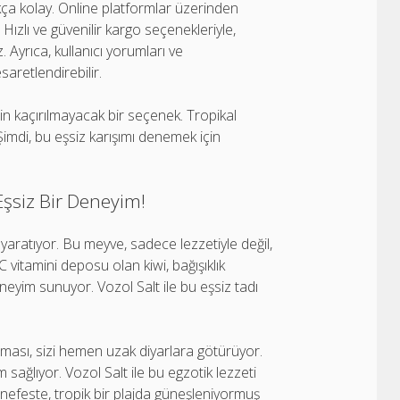
kça kolay. Online platformlar üzerinden
. Hızlı ve güvenilir kargo seçenekleriyle,
yrıca, kullanıcı yorumları ve
aretlendirebilir.
çin kaçırılmayacak bir seçenek. Tropikal
imdi, bu eşsiz karışımı denemek için
 Eşsiz Bir Deneyim!
l yaratıyor. Bu meyve, sadece lezzetiyle değil,
 vitamini deposu olan kiwi, bağışıklık
neyim sunuyor. Vozol Salt ile bu eşsiz tadı
oması, sizi hemen uzak diyarlara götürüyor.
m sağlıyor. Vozol Salt ile bu egzotik lezzeti
nefeste, tropik bir plajda güneşleniyormuş