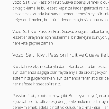
Vozol Salt Kiwi Passion Fruit Guava siparişi vermek oldu
birkaç tıklama ile bu lezzeti kapınıza kadar getirtebilirsiniz
beklemek zorunda kalmadan hemen deneyimleyebilirsiniz. A
değerlendirmeleri, bu ürünü denemek için sizi daha da ces
Vozol Salt Kiwi Passion Fruit Guava, e-sigara tutkunları i
lezzetler arayanlar için mükemmel bir deneyim sunuyor. Ş
harekete geçme zamanı!
Vozol Salt: Kiwi, Passion Fruit ve Guava ile
Kiwi, tatlı ve ekşi notalarıyla damaklarda adeta bir festiva
aynı zamanda sağlığa olan faydalarıyla da dikkat çekiyor. C
sisteminizi güçlendirirken, aynı zamanda ferahlatıcı bir de
her nefeste hissedebilirsiniz.
Passion Fruit, tropik bir rüya gibi. Bu meyvenin yoğun ar
Eşsiz tat profili, tatlı ve ekşi dengesiyle mükemmel bir uyu
deneyimlemek, adeta bir tat yolculuğuna çıkmak gibi. Her 