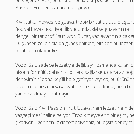
bir seçenek. Peki, bu ürünün bu kadar popüler olmasının
Passion Fruit Guava aroması giriyor!
Kiwi, tutku meyvesi ve guava, tropik bir tat üçlüsü oluş
festival havası estiriyor. İlk yudumda, kivi ve guavanın tatlıl
dengeli bir tat profili sunuyor. Bu tat, yaz aylarının sıcak 
Düşünsenize, bir plajda güneşlenirken, elinizde bu lezzet
ferahlatıcı olabilir ki?
Vozol Salt, sadece lezzetiyle değil, aynı zamanda kullanıcı
nikotin formülü, daha hızlı bir etki sağlarken, daha az boğa
deneyiminizi daha keyifli hale getiriyor. Ayrıca, bu ürünün t
tazelenme fırsatını yakalayabilirsiniz. Bir arkadaşınızla b
yanınıza almayı unutmayın!
Vozol Salt: Kiwi Passion Fruit Guava, hem lezzeti hem de pra
vazgeçilmezi haline geliyor. Tropik meyvelerin birleşimi, he
çıkarıyor. Eğer henüz denemediyseniz, bu eşsiz deneyimi