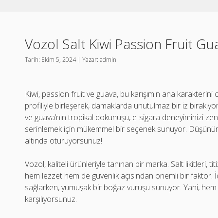
Vozol Salt Kiwi Passion Fruit Gu
Tarih:
Ekim 5, 2024
| Yazar:
admin
Kiwi, passion fruit ve guava, bu karışımın ana karakterini
profiliyle birleşerek, damaklarda unutulmaz bir iz bırakıyor. Ki
ve guava’nın tropikal dokunuşu, e-sigara deneyiminizi zeng
serinlemek için mükemmel bir seçenek sunuyor. Düşünün ki
altında oturuyorsunuz!
Vozol, kaliteli ürünleriyle tanınan bir marka. Salt likitleri, t
hem lezzet hem de güvenlik açısından önemli bir faktör. İçer
sağlarken, yumuşak bir boğaz vuruşu sunuyor. Yani, hem ke
karşılıyorsunuz.