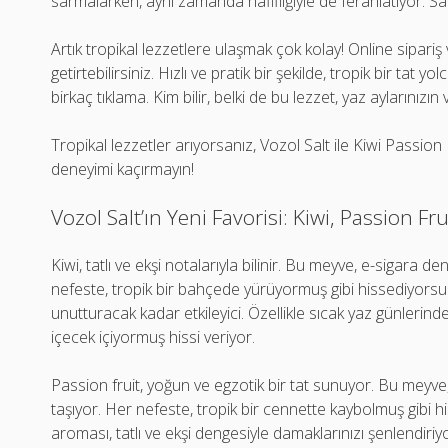
sarmalarken, aynı zamanda hafifliğiyle de ferahlatıyor. Sa
Artık tropikal lezzetlere ulaşmak çok kolay! Online sipariş
getirtebilirsiniz. Hızlı ve pratik bir şekilde, tropik bir ta
birkaç tıklama. Kim bilir, belki de bu lezzet, yaz aylarınızı
Tropikal lezzetler arıyorsanız, Vozol Salt ile Kiwi Passio
deneyimi kaçırmayın!
Vozol Salt’ın Yeni Favorisi: Kiwi, Passion F
Kiwi, tatlı ve ekşi notalarıyla bilinir. Bu meyve, e-sigara d
nefeste, tropik bir bahçede yürüyormuş gibi hissediyorsunu
unutturacak kadar etkileyici. Özellikle sıcak yaz günlerinde
içecek içiyormuş hissi veriyor.
Passion fruit, yoğun ve egzotik bir tat sunuyor. Bu meyve,
taşıyor. Her nefeste, tropik bir cennette kaybolmuş gibi 
aroması, tatlı ve ekşi dengesiyle damaklarınızı şenlendiriy