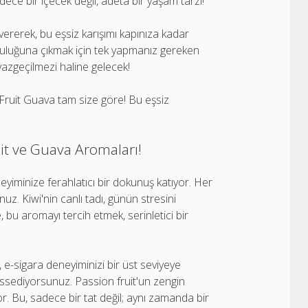
dece bir içecek değil, adeta bir yaşam tarzı!
 vererek, bu eşsiz karışımı kapınıza kadar
t yolculuğuna çıkmak için tek yapmanız gereken
n vazgeçilmezi haline gelecek!
n Fruit Guava tam size göre! Bu eşsiz
ruit ve Guava Aromaları!
eneyiminize ferahlatıcı bir dokunuş katıyor. Her
z. Kiwi'nin canlı tadı, günün stresini
, bu aromayı tercih etmek, serinletici bir
 e-sigara deneyiminizi bir üst seviyeye
hissediyorsunuz. Passion fruit'un zengin
or. Bu, sadece bir tat değil; aynı zamanda bir