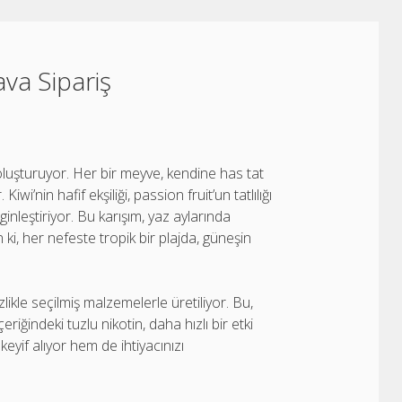
ava Sipariş
 oluşturuyor. Her bir meyve, kendine has tat
wi’nin hafif ekşiliği, passion fruit’un tatlılığı
inleştiriyor. Bu karışım, yaz aylarında
, her nefeste tropik bir plajda, güneşin
itizlikle seçilmiş malzemelerle üretiliyor. Bu,
iğindeki tuzlu nikotin, daha hızlı bir etki
yif alıyor hem de ihtiyacınızı