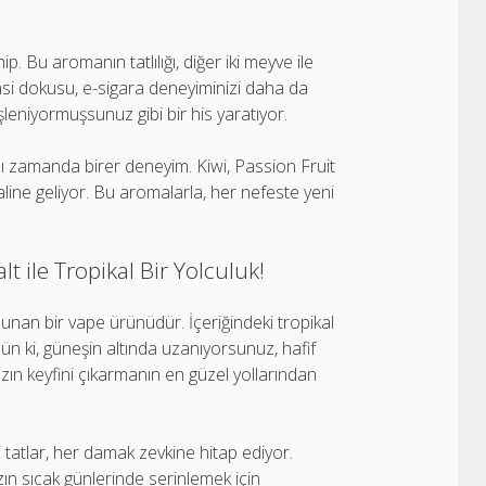
 Bu aromanın tatlılığı, diğer iki meyve ile
i dokusu, e-sigara deneyiminizi daha da
şleniyormuşsunuz gibi bir his yaratıyor.
ynı zamanda birer deneyim. Kiwi, Passion Fruit
haline geliyor. Bu aromalarla, her nefeste yeni
t ile Tropikal Bir Yolculuk!
 sunan bir vape ürünüdür. İçeriğindeki tropikal
nün ki, güneşin altında uzanıyorsunuz, hafif
yazın keyfini çıkarmanın en güzel yollarından
li tatlar, her damak zevkine hitap ediyor.
zın sıcak günlerinde serinlemek için