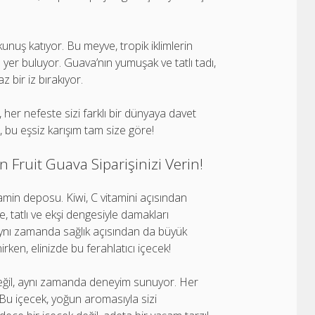
kunuş katıyor. Bu meyve, tropik iklimlerin
 yer buluyor. Guava’nın yumuşak ve tatlı tadı,
z bir iz bırakıyor.
r nefeste sizi farklı bir dünyaya davet
, bu eşsiz karışım tam size göre!
on Fruit Guava Siparişinizi Verin!
itamin deposu. Kiwi, C vitamini açısından
, tatlı ve ekşi dengesiyle damakları
 aynı zamanda sağlık açısından da büyük
rken, elinizde bu ferahlatıcı içecek!
t değil, aynı zamanda deneyim sunuyor. Her
. Bu içecek, yoğun aromasıyla sizi