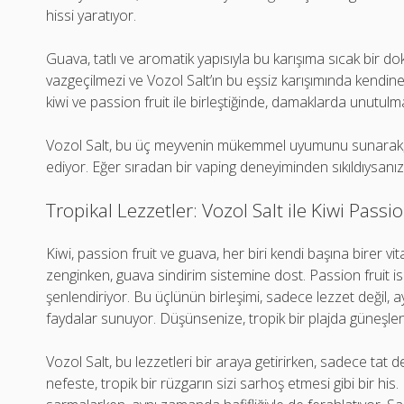
hissi yaratıyor.
Guava, tatlı ve aromatik yapısıyla bu karışıma sıcak bir do
vazgeçilmezi ve Vozol Salt’ın bu eşsiz karışımında kendine
kiwi ve passion fruit ile birleştiğinde, damaklarda unutulma
Vozol Salt, bu üç meyvenin mükemmel uyumunu sunarak, he
ediyor. Eğer sıradan bir vaping deneyiminden sıkıldıysanız
Tropikal Lezzetler: Vozol Salt ile Kiwi Passi
Kiwi, passion fruit ve guava, her biri kendi başına birer v
zenginken, guava sindirim sistemine dost. Passion fruit ise
şenlendiriyor. Bu üçlünün birleşimi, sadece lezzet değil,
faydalar sunuyor. Düşünsenize, tropik bir plajda güneşleni
Vozol Salt, bu lezzetleri bir araya getirirken, sadece ta
nefeste, tropik bir rüzgarın sizi sarhoş etmesi gibi bir his