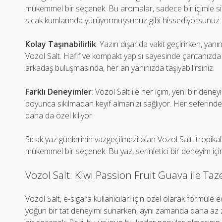
mükemmel bir seçenek. Bu aromalar, sadece bir içimle siz
sıcak kumlarında yürüyormuşsunuz gibi hissediyorsunuz.
Kolay Taşınabilirlik
: Yazın dışarıda vakit geçirirken, yanı
Vozol Salt. Hafif ve kompakt yapısı sayesinde çantanızda 
arkadaş buluşmasında, her an yanınızda taşıyabilirsiniz.
Farklı Deneyimler
: Vozol Salt ile her içim, yeni bir dene
boyunca sıkılmadan keyif almanızı sağlıyor. Her seferinde 
daha da özel kılıyor.
Sıcak yaz günlerinin vazgeçilmezi olan Vozol Salt, tropikal
mükemmel bir seçenek. Bu yaz, serinletici bir deneyim içi
Vozol Salt: Kiwi Passion Fruit Guava ile Taz
Vozol Salt, e-sigara kullanıcıları için özel olarak formüle 
yoğun bir tat deneyimi sunarken, aynı zamanda daha az za