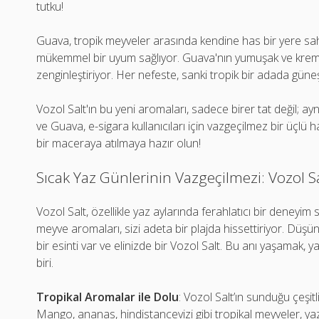
tutku!
Guava, tropik meyveler arasında kendine has bir yere sahip.
mükemmel bir uyum sağlıyor. Guava'nın yumuşak ve krems
zenginleştiriyor. Her nefeste, sanki tropik bir adada güne
Vozol Salt'ın bu yeni aromaları, sadece birer tat değil; a
ve Guava, e-sigara kullanıcıları için vazgeçilmez bir üçlü 
bir maceraya atılmaya hazır olun!
Sıcak Yaz Günlerinin Vazgeçilmezi: Vozol Sal
Vozol Salt, özellikle yaz aylarında ferahlatıcı bir deneyim
meyve aromaları, sizi adeta bir plajda hissettiriyor. Düşü
bir esinti var ve elinizde bir Vozol Salt. Bu anı yaşamak, 
biri.
Tropikal Aromalar ile Dolu
: Vozol Salt’ın sunduğu çeşit
Mango, ananas, hindistancevizi gibi tropikal meyveler, ya