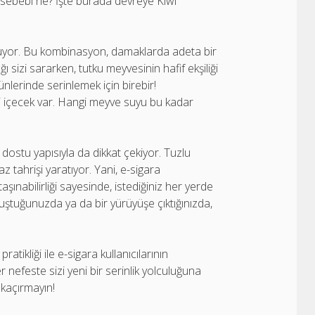
 sebebi ne? İşte burada devreye Kiwi
turuyor. Bu kombinasyon, damaklarda adeta bir
ığı sizi sararken, tutku meyvesinin hafif ekşiliği
günlerinde serinlemek için birebir!
li içecek var. Hangi meyve suyu bu kadar
 dostu yapısıyla da dikkat çekiyor. Tuzlu
z tahrişi yaratıyor. Yani, e-sigara
aşınabilirliği sayesinde, istediğiniz her yerde
uluştuğunuzda ya da bir yürüyüşe çıktığınızda,
tikliği ile e-sigara kullanıcılarının
r nefeste sizi yeni bir serinlik yolculuğuna
 kaçırmayın!