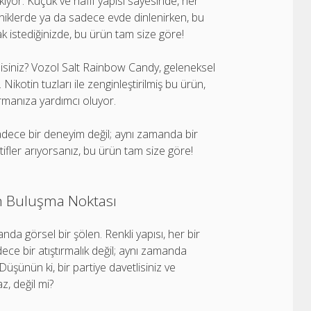
iyor. Küçük ve hafif yapısı sayesinde, her
kniklerde ya da sadece evde dinlenirken, bu
mak istediğinizde, bu ürün tam size göre!
misiniz? Vozol Salt Rainbow Candy, geleneksel
ikotin tuzları ile zenginleştirilmiş bu ürün,
urmanıza yardımcı oluyor.
sadece bir deneyim değil; aynı zamanda bir
natifler arıyorsanız, bu ürün tam size göre!
in Buluşma Noktası
da görsel bir şölen. Renkli yapısı, her bir
ece bir atıştırmalık değil; aynı zamanda
Düşünün ki, bir partiye davetlisiniz ve
z, değil mi?