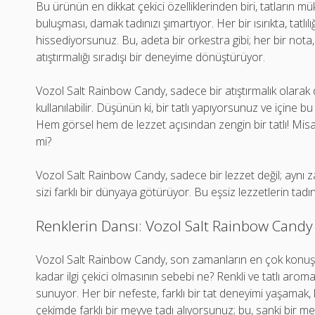
Bu ürünün en dikkat çekici özelliklerinden biri, tatların m
buluşması, damak tadınızı şımartıyor. Her bir ısırıkta, tatlılı
hissediyorsunuz. Bu, adeta bir orkestra gibi; her bir nota
atıştırmalığı sıradışı bir deneyime dönüştürüyor.
Vozol Salt Rainbow Candy, sadece bir atıştırmalık olarak d
kullanılabilir. Düşünün ki, bir tatlı yapıyorsunuz ve içine 
Hem görsel hem de lezzet açısından zengin bir tatlı! Misafir
mi?
Vozol Salt Rainbow Candy, sadece bir lezzet değil; aynı
sizi farklı bir dünyaya götürüyor. Bu eşsiz lezzetlerin tad
Renklerin Dansı: Vozol Salt Rainbow Candy S
Vozol Salt Rainbow Candy, son zamanların en çok konuşula
kadar ilgi çekici olmasının sebebi ne? Renkli ve tatlı aro
sunuyor. Her bir nefeste, farklı bir tat deneyimi yaşamak, 
çekimde farklı bir meyve tadı alıyorsunuz; bu, sanki bir