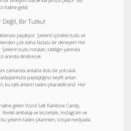
bir birleşimi olarak karşımıza çıkıyor. Bu
ı haline geldi.
Değil, Bir Tutku!
tlaması yaşatıyor. Şekerin içindeki tuzlu ve
şekerden çok daha fazlası; bir deneyim! Her
 Şekerin tuzlu notaları, tatlılığın yanında
izi anında dindirecek.
ynı zamanda anılarla dolu bir yolculuk.
aşlarınızla paylaştığınız keyifli anları
 bu tatlı anların tadını çıkarabilirsiniz. Her
aline gelen Vozol Salt Rainbow Candy,
r. Renkli ambalajı ve lezzetiyle, Instagram ve
a bu şekerin tadını çıkarırken, sosyal medyada