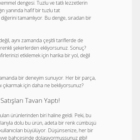
ükemmel dengesi. Tuzlu ve tatlı lezzetlerin
ğın yanında hafif bir tuzlu tat
, diğerini tamamlıyor. Bu denge, sıradan bir
eğil, aynı zamanda çeşitli tariflerde de
bu renkli şekerlerden ekliyorsunuz. Sonuç?
lerinizi etkilemek için harika bir yol, değil
 zamanda bir deneyim sunuyor. Her bir parça,
ını çıkarmak için daha ne bekliyorsunuz?
atışları Tavan Yaptı!
n ürünlerinden biri haline geldi. Peki, bu
malarıyla dolu bu ürün, adeta bir renk cümbüşü
kullanıcıları büyülüyor. Düşünsenize, her bir
 meyve bahçesinde dolaşıyormuşsunuz gibi!