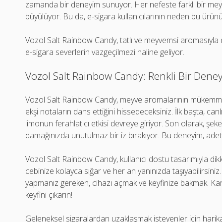
zamanda bir deneyim sunuyor. Her nefeste farklı bir meyv
büyülüyor. Bu da, e-sigara kullanıcılarının neden bu ürünü t
Vozol Salt Rainbow Candy, tatlı ve meyvemsi aromasıyla dikk
e-sigara severlerin vazgeçilmezi haline geliyor.
Vozol Salt Rainbow Candy: Renkli Bir Deney
Vozol Salt Rainbow Candy, meyve aromalarının mükemmel b
ekşi notaların dans ettiğini hissedeceksiniz. İlk başta, canlı 
limonun ferahlatıcı etkisi devreye giriyor. Son olarak, şeker
damağınızda unutulmaz bir iz bırakıyor. Bu deneyim, adeta b
Vozol Salt Rainbow Candy, kullanıcı dostu tasarımıyla di
cebinize kolayca sığar ve her an yanınızda taşıyabilirsiniz
yapmanız gereken, cihazı açmak ve keyfinize bakmak. Ka
keyfini çıkarın!
Geleneksel sigaralardan uzaklaşmak isteyenler için harika 