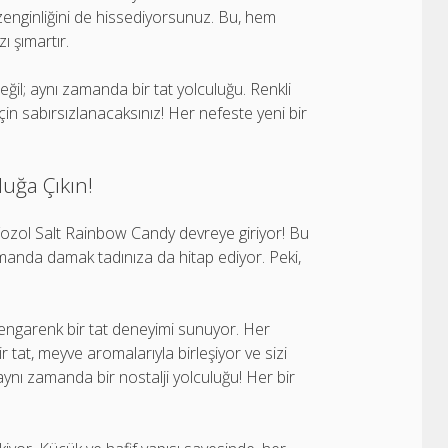
zenginliğini de hissediyorsunuz. Bu, hem
ı şımartır.
ğil; aynı zamanda bir tat yolculuğu. Renkli
in sabırsızlanacaksınız! Her nefeste yeni bir
luğa Çıkın!
Vozol Salt Rainbow Candy devreye giriyor! Bu
zamanda damak tadınıza da hitap ediyor. Peki,
rengarenk bir tat deneyimi sunuyor. Her
ir tat, meyve aromalarıyla birleşiyor ve sizi
ynı zamanda bir nostalji yolculuğu! Her bir