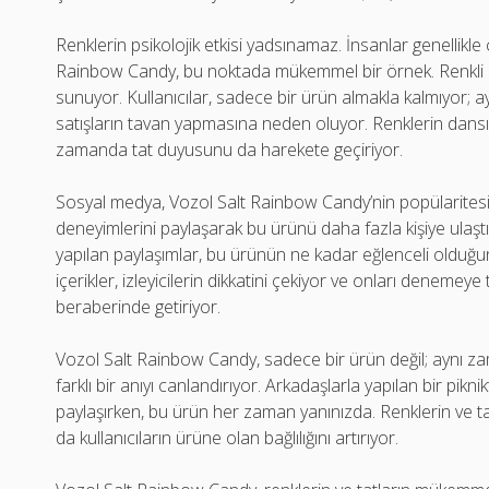
Renklerin psikolojik etkisi yadsınamaz. İnsanlar genellikle 
Rainbow Candy, bu noktada mükemmel bir örnek. Renkli amb
sunuyor. Kullanıcılar, sadece bir ürün almakla kalmıyor; 
satışların tavan yapmasına neden oluyor. Renklerin dansı,
zamanda tat duyusunu da harekete geçiriyor.
Sosyal medya, Vozol Salt Rainbow Candy’nin popülaritesini 
deneyimlerini paylaşarak bu ürünü daha fazla kişiye ulaştı
yapılan paylaşımlar, bu ürünün ne kadar eğlenceli olduğun
içerikler, izleyicilerin dikkatini çekiyor ve onları denemeye 
beraberinde getiriyor.
Vozol Salt Rainbow Candy, sadece bir ürün değil; aynı za
farklı bir anıyı canlandırıyor. Arkadaşlarla yapılan bir pik
paylaşırken, bu ürün her zaman yanınızda. Renklerin ve tat
da kullanıcıların ürüne olan bağlılığını artırıyor.