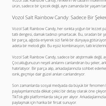
Vozol Salt Rainbow Candy, renklerin ve tatların mükemmel 
ürün, sadece bir içecek değil, aynı zamanda bir yaşam tarz
Vozol Salt Rainbow Candy: Sadece Bir Şeker 
Vozol Salt Rainbow Candy, her ısırıkta yoğun bir lezzet pa
tatlı dengesi, damak tadınızı şımartacak. Bu, sıradan bir 
bir parça, ağızda eriyerek sizi farklı bir dünyaya götürüyor.
adeta bir melodi gibi. Bu eşsiz kombinasyon, tatlı krizlerin
Vozol Salt Rainbow Candy, sadece bir atıştırmalık değil, a
Çocukluğunuzun neşeli anılarını canlandıran bu şeker, arkad
hatırlatıyor. Bir parça alıp, arkadaşlarınızla sohbet ederken,
ısırık, geçmişe dair güzel anıları canlandırıyor.
Son zamanlarda sosyal medyada da büyük bir fenomen h
paylaşımlarınızda dikkat çekici bir detay olarak öne çıkıyo
TikTok gibi platformlarda sıkça yer alıyor. Arkadaşlarınızl
paylaşmak için harika bir fırsat sunuyor.