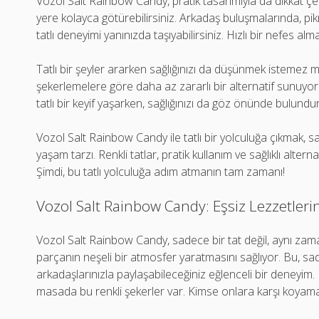
Vozol Salt Rainbow Candy, pratik tasarımıyla da dikkat çek
yere kolayca götürebilirsiniz. Arkadaş buluşmalarında, pi
tatlı deneyimi yanınızda taşıyabilirsiniz. Hızlı bir nefes al
Tatlı bir şeyler ararken sağlığınızı da düşünmek istemez 
şekerlemelere göre daha az zararlı bir alternatif sunuyor. N
tatlı bir keyif yaşarken, sağlığınızı da göz önünde bulund
Vozol Salt Rainbow Candy ile tatlı bir yolculuğa çıkmak, 
yaşam tarzı. Renkli tatlar, pratik kullanım ve sağlıklı alter
Şimdi, bu tatlı yolculuğa adım atmanın tam zamanı!
Vozol Salt Rainbow Candy: Eşsiz Lezzetler
Vozol Salt Rainbow Candy, sadece bir tat değil, aynı zaman
parçanın neşeli bir atmosfer yaratmasını sağlıyor. Bu, sad
arkadaşlarınızla paylaşabileceğiniz eğlenceli bir deneyim. 
masada bu renkli şekerler var. Kimse onlara karşı koyama