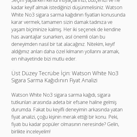
Seçim yaparken kendi ihtiyaçlarınızı, bütçenizi ve ne
kadar keyif almak istediğinizi düşünmelisiniz. Watson
White No3 sigara sarma kağıdının fiyatları konusunda
karar vermek, tamamen sizin damak tadınıza ve
yaşam biçiminize kalmış. Her iki seçenek de kendine
has avantajlar sunarken, asıl önemli olan bu
deneyimden nasıl bir tat alacağınız. Nitekim, keyif
aldığımız anları daha özel kılmanın yollarını aramak,
en nihayetinde bizi mutlu eder.
Üst Düzey Tecrübe İçin: Watson White No3
Sigara Sarma Kağıdının Fiyat Analizi
Watson White No3 sigara sarma kağıdı, sigara
tutkunları arasında adeta bir efsane haline gelmiş
durumda. Fakat bu keyifli deneyimin arkasında yatan
fiyat analizi, çoğu kişinin merak ettiği bir konu. Peki,
fiyatı bu kadar popüler olmasının neresinde? Gelin,
birlikte inceleyelim!