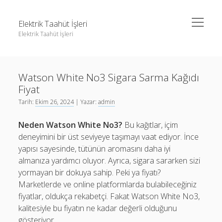
menüyü
Elektrik Taahüt İşleri
aç
Elektrik Taahüt İşleri
Yan
Ara
Menü
Instagram Gizli Story İzleme
Ara
Watson White No3 Sigara Sarma Kağıdı
Liste
Fiyat
Sayfa Listesi
Instagram Gizli Story İzleme
Tarih:
Ekim 26, 2024
| Yazar:
admin
Tiktok Takipçi Hilesi Şifresiz
Liste
Neden Watson White No3?
Bu kağıtlar, içim
Ücretsiz Instagram Bayan Takipçi Hilesi
Sayfa Listesi
deneyimini bir üst seviyeye taşımayı vaat ediyor. İnce
yapısı sayesinde, tütünün aromasını daha iyi
Tiktok Takipçi Hilesi Şifresiz
almanıza yardımcı oluyor. Ayrıca, sigara sararken sizi
Ücretsiz Instagram Bayan Takipçi Hilesi
yormayan bir dokuya sahip. Peki ya fiyatı?
Marketlerde ve online platformlarda bulabileceğiniz
fiyatlar, oldukça rekabetçi. Fakat Watson White No3,
kalitesiyle bu fiyatın ne kadar değerli olduğunu
gösteriyor.