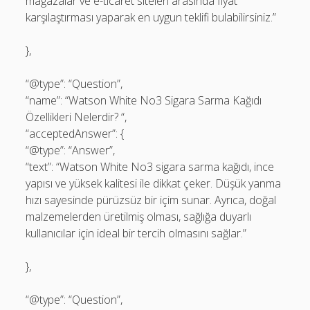
mağazalar ve e-ticaret siteleri arasında fiyat
karşılaştırması yaparak en uygun teklifi bulabilirsiniz.”
},
“@type”: “Question”,
“name”: “Watson White No3 Sigara Sarma Kağıdı
Özellikleri Nelerdir? “,
“acceptedAnswer”: {
“@type”: “Answer”,
“text”: “Watson White No3 sigara sarma kağıdı, ince
yapısı ve yüksek kalitesi ile dikkat çeker. Düşük yanma
hızı sayesinde pürüzsüz bir içim sunar. Ayrıca, doğal
malzemelerden üretilmiş olması, sağlığa duyarlı
kullanıcılar için ideal bir tercih olmasını sağlar.”
},
“@type”: “Question”,