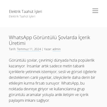
menüyü
Elektrik Taahüt İşleri
aç
Elektrik Taahüt İşleri
Yan
Ara
Menü
Instagram Gizli Story İzleme
Ara
WhatsApp Görüntülü Şovlarda İçerik
Liste
Üretimi
Sayfa Listesi
Instagram Gizli Story İzleme
Tarih:
Temmuz 11, 2024
| Yazar:
admin
Tiktok Takipçi Hilesi Şifresiz
Liste
Görüntülü şovlar, çevrimiçi dünyada hızla popülerlik
Ücretsiz Instagram Bayan Takipçi Hilesi
Sayfa Listesi
kazanıyor. İnsanlar artık sadece metin tabanlı
içeriklerle yetinmek istemiyor; sesli ve görsel öğelerle
Tiktok Takipçi Hilesi Şifresiz
desteklenen canlı yayınlar, izleyicilerle daha derin bir
Ücretsiz Instagram Bayan Takipçi Hilesi
etkileşim kurma fırsatı sunuyor. WhatsApp, bu
noktada devreye giriyor ve kullanıcılarına grup
görüntülü aramalar yoluyla anlık iletişim ve içerik
paylaşımı imkanı sağlıyor.