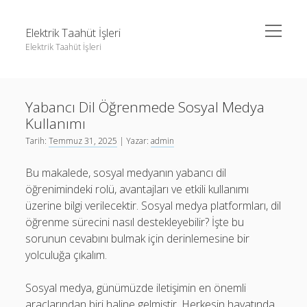
menüyü
Elektrik Taahüt İşleri
aç
Elektrik Taahüt İşleri
Yan
Ara
Menü
Instagram Gizli Story İzleme
Ara
Yabancı Dil Öğrenmede Sosyal Medya
Liste
Kullanımı
Sayfa Listesi
Instagram Gizli Story İzleme
Tarih:
Temmuz 31, 2025
| Yazar:
admin
Tiktok Takipçi Hilesi Şifresiz
Liste
Bu makalede, sosyal medyanın yabancı dil
Ücretsiz Instagram Bayan Takipçi Hilesi
Sayfa Listesi
öğrenimindeki rolü, avantajları ve etkili kullanımı
üzerine bilgi verilecektir. Sosyal medya platformları, dil
Tiktok Takipçi Hilesi Şifresiz
öğrenme sürecini nasıl destekleyebilir? İşte bu
Ücretsiz Instagram Bayan Takipçi Hilesi
sorunun cevabını bulmak için derinlemesine bir
yolculuğa çıkalım.
Sosyal medya, günümüzde iletişimin en önemli
araçlarından biri haline gelmiştir. Herkesin hayatında