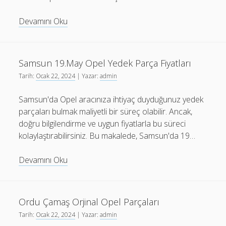
Sivas
Devamını Oku
Doğanşar
Online
Opel
Samsun 19.May Opel Yedek Parça Fiyatları
Oto
Tarih:
Ocak 22, 2024
| Yazar:
admin
Yedek
Parça
Samsun'da Opel aracınıza ihtiyaç duyduğunuz yedek
parçaları bulmak maliyetli bir süreç olabilir. Ancak,
doğru bilgilendirme ve uygun fiyatlarla bu süreci
kolaylaştırabilirsiniz. Bu makalede, Samsun'da 19…
Samsun
Devamını Oku
19.May
Opel
Yedek
Ordu Çamaş Orjinal Opel Parçaları
Parça
Tarih:
Ocak 22, 2024
| Yazar:
admin
Fiyatları