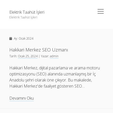
menüyü
Elektrik Taahüt İşleri
aç
Elektrik Taahüt İşleri
Yan
Ara
Menü
Instagram Gizli Story İzleme
Ara
Ay:
Ocak 2024
Liste
Sayfa Listesi
Hakkari Merkez SEO Uzmanı
Instagram Gizli Story İzleme
Tarih:
Ocak 25, 2024
| Yazar:
admin
Tiktok Takipçi Hilesi Şifresiz
Liste
Ücretsiz Instagram Bayan Takipçi Hilesi
Hakkari Merkez, dijital pazarlama ve arama motoru
Sayfa Listesi
optimizasyonu (SEO) alanında uzmanlaşmış bir İç
Tiktok Takipçi Hilesi Şifresiz
Anadolu şehri olarak öne çıkıyor. Bu makalede,
Ücretsiz Instagram Bayan Takipçi Hilesi
Hakkari Merkez'de faaliyet gösteren SEO…
Hakkari
Devamını Oku
Merkez
SEO