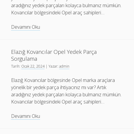
aradığınız yedek parçaları kolayca bulmanız mümkün.
Kovancılar bölgesindeki Opel araç sahipleri…
Elazığ
Devamını Oku
Kovancılar
Opel
Yedek
Elazığ Kovancılar Opel Yedek Parça
Parça
Sorgulama
Sorgulama
Tarih:
Ocak 22, 2024
| Yazar:
admin
Elazığ Kovancılar bölgesinde Opel marka araçlara
yönelik bir yedek parça ihtiyacınız mı var? Artık
aradığınız yedek parçaları kolayca bulmanız mümkün.
Kovancılar bölgesindeki Opel araç sahipleri…
Elazığ
Devamını Oku
Kovancılar
Opel