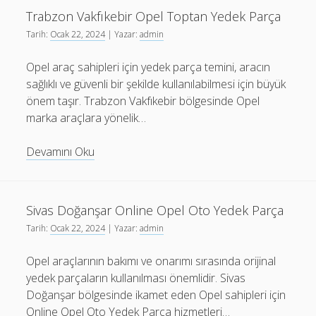
Yedek
Trabzon Vakfıkebir Opel Toptan Yedek Parça
Parça
Tarih:
Ocak 22, 2024
| Yazar:
admin
Sorgulama
Opel araç sahipleri için yedek parça temini, aracın
sağlıklı ve güvenli bir şekilde kullanılabilmesi için büyük
önem taşır. Trabzon Vakfıkebir bölgesinde Opel
marka araçlara yönelik…
Trabzon
Devamını Oku
Vakfıkebir
Opel
Toptan
Sivas Doğanşar Online Opel Oto Yedek Parça
Yedek
Tarih:
Ocak 22, 2024
| Yazar:
admin
Parça
Opel araçlarının bakımı ve onarımı sırasında orijinal
yedek parçaların kullanılması önemlidir. Sivas
Doğanşar bölgesinde ikamet eden Opel sahipleri için
Online Opel Oto Yedek Parça hizmetleri…