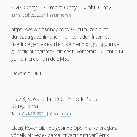
Uzmanı
SMS Onay – Numara Onay – Mobil Onay
Tarih:
Ocak 25, 2024
| Yazar:
admin
https://www.smsonay.com/ Günümüzde dijital
dünyada güvenlik önemli bir konudur. İnternet
üzerinde gerçekleştirilen işlemlerin doğruluğunu ve
güvenliğini sağlamak için çeşitli yöntemler kullanılır. Bu
yöntemlerden biri de SMS…
SMS
Devamını Oku
Onay
–
Numara
Elazığ Kovancılar Opel Yedek Parça
Onay
Sorgulama
–
Tarih:
Ocak 22, 2024
| Yazar:
admin
Mobil
Onay
Elazığ Kovancılar bölgesinde Opel marka araçlara
yönelik bir yedek parça ihtiyacınız mı var? Artık