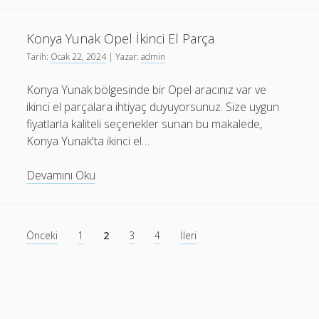
Opel
İkinci
Konya Yunak Opel İkinci El Parça
El
Tarih:
Ocak 22, 2024
| Yazar:
admin
Parça
Konya Yunak bölgesinde bir Opel aracınız var ve
ikinci el parçalara ihtiyaç duyuyorsunuz. Size uygun
fiyatlarla kaliteli seçenekler sunan bu makalede,
Konya Yunak'ta ikinci el…
Konya
Devamını Oku
Yunak
Opel
İkinci
Yazı
Önceki
1
2
3
4
İleri
El
sayfalaması
Parça