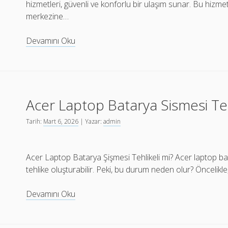
hizmetleri, güvenli ve konforlu bir ulaşım sunar. Bu hizme
merkezine…
İstanbul
Devamını Oku
Airport
Transfer
Hizmeti
İle
Acer Laptop Batarya Sismesi Teh
Guvenli
Seyahat
Tarih:
Mart 6, 2026
| Yazar:
admin
Acer Laptop Batarya Şişmesi Tehlikeli mi? Acer laptop batary
tehlike oluşturabilir. Peki, bu durum neden olur? Öncelikle
Acer
Devamını Oku
Laptop
Batarya