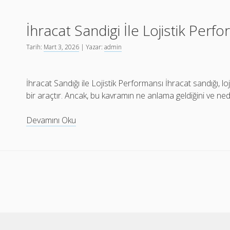
Sismesi
Tehlikeli
İhracat Sandigi İle Lojistik Perf
Mi
Tarih:
Mart 3, 2026
| Yazar:
admin
İhracat Sandığı ile Lojistik Performansı İhracat sandığı, loji
bir araçtır. Ancak, bu kavramın ne anlama geldiğini ve n
İhracat
Devamını Oku
Sandigi
İle
Lojistik
Performansi