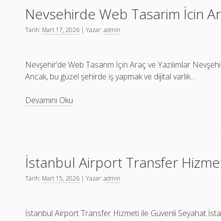
Nevsehirde Web Tasarim İcin Ara
İliskisi
Tarih:
Mart 17, 2026
| Yazar:
admin
Nevşehir’de Web Tasarım İçin Araç ve Yazılımlar Nevşehir, ta
Ancak, bu güzel şehirde iş yapmak ve dijital varlık…
Nevsehirde
Devamını Oku
Web
Tasarim
İcin
Arac
İstanbul Airport Transfer Hizmet
Ve
Yazilimlar
Tarih:
Mart 15, 2026
| Yazar:
admin
İstanbul Airport Transfer Hizmeti ile Güvenli Seyahat İst