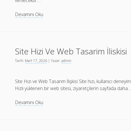
verilecektir.…
Erzurum
Devamını Oku
Web
Tasarim
İle
Online
Site Hizi Ve Web Tasarim İliskisi
Marka
Olusturma
Tarih:
Mart 17, 2026
| Yazar:
admin
Site Hızı ve Web Tasarım İlişkisi Site hızı, kullanıcı deneyi
Hızlı yüklenen bir web sitesi, ziyaretçilerin sayfada daha
Site
Devamını Oku
Hizi
Ve
Web
Tasarim