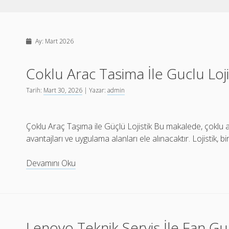
Ay:
Mart 2026
Coklu Arac Tasima İle Guclu Loji
Tarih:
Mart 30, 2026
| Yazar:
admin
Çoklu Araç Taşıma ile Güçlü Lojistik Bu makalede, çoklu ara
avantajları ve uygulama alanları ele alınacaktır. Lojistik, b
Coklu
Devamını Oku
Arac
Tasima
İle
Guclu
Lenovo Teknik Servis İle Fan 
Lojistik