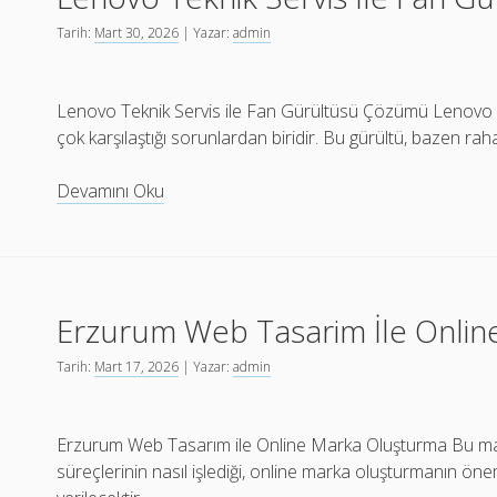
Tarih:
Mart 30, 2026
| Yazar:
admin
Lenovo Teknik Servis ile Fan Gürültüsü Çözümü Lenovo cih
çok karşılaştığı sorunlardan biridir. Bu gürültü, bazen rahat
Lenovo
Devamını Oku
Teknik
Servis
İle
Fan
Erzurum Web Tasarim İle Onli
Gurultusu
Cozumu
Tarih:
Mart 17, 2026
| Yazar:
admin
Erzurum Web Tasarım ile Online Marka Oluşturma Bu m
süreçlerinin nasıl işlediği, online marka oluşturmanın önemi 