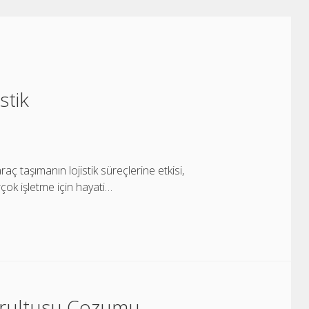
stik
ç taşımanın lojistik süreçlerine etkisi,
irçok işletme için hayati…
Gurultusu Cozumu