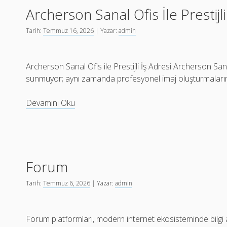
Archerson Sanal Ofis İle Prestijli
Tarih:
Temmuz 16, 2026
| Yazar:
admin
Archerson Sanal Ofis ile Prestijli İş Adresi Archerson San
sunmuyor; aynı zamanda profesyonel imaj oluşturmaları
Archerson
Devamını Oku
Sanal
Ofis
İle
Prestijli
Forum
İs
Adresi
Tarih:
Temmuz 6, 2026
| Yazar:
admin
Forum platformları, modern internet ekosisteminde bilgi a