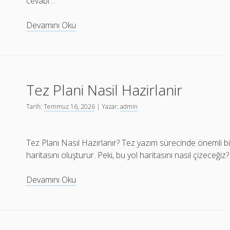
cevabı…
İc
Devamını Oku
Mekanlarda
Lambiri
Kullanmanin
Avantajlari
Tez Plani Nasil Hazirlanir
Tarih:
Temmuz 16, 2026
| Yazar:
admin
Tez Planı Nasıl Hazırlanır? Tez yazım sürecinde önemli bi
haritasını oluşturur. Peki, bu yol haritasını nasıl çizeceği
Tez
Devamını Oku
Plani
Nasil
Hazirlanir