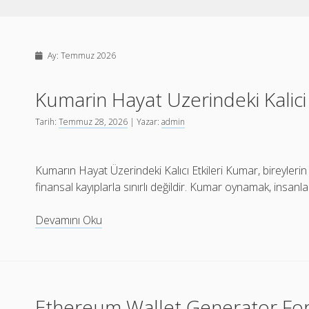
Ay:
Temmuz 2026
Kumarin Hayat Uzerindeki Kalici 
Tarih:
Temmuz 28, 2026
| Yazar:
admin
Kumarın Hayat Üzerindeki Kalıcı Etkileri Kumar, bireylerin 
finansal kayıplarla sınırlı değildir. Kumar oynamak, insanları
Kumarin
Devamını Oku
Hayat
Uzerindeki
Kalici
Etkileri
Ethereum Wallet Generator For