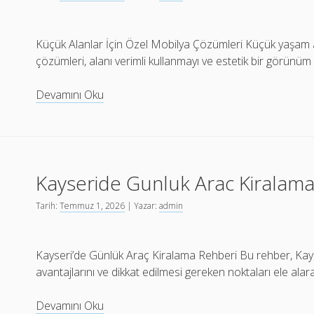
Küçük Alanlar İçin Özel Mobilya Çözümleri Küçük yaşam al
çözümleri, alanı verimli kullanmayı ve estetik bir görünü
Kucuk
Devamını Oku
Alanlar
İcin
Ozel
Mobilya
Kayseride Gunluk Arac Kiralam
Cozumleri
Tarih:
Temmuz 1, 2026
| Yazar:
admin
Kayseri’de Günlük Araç Kiralama Rehberi Bu rehber, Kayse
avantajlarını ve dikkat edilmesi gereken noktaları ele ala
Kayseride
Devamını Oku