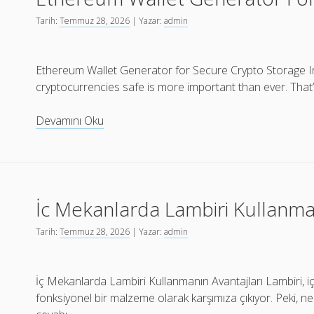
Tarih:
Temmuz 28, 2026
| Yazar:
admin
Ethereum Wallet Generator for Secure Crypto Storage In 
cryptocurrencies safe is more important than ever. Tha
Ethereum
Devamını Oku
Wallet
Generator
For
Secure
İc Mekanlarda Lambiri Kullanman
Crypto
Storage
Tarih:
Temmuz 28, 2026
| Yazar:
admin
İç Mekanlarda Lambiri Kullanmanın Avantajları Lambiri, 
fonksiyonel bir malzeme olarak karşımıza çıkıyor. Peki, n