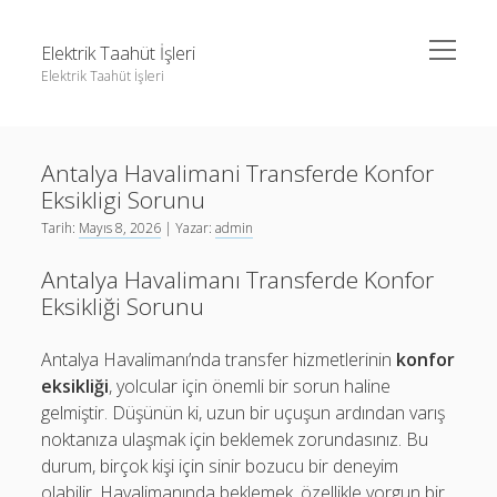
menüyü
Elektrik Taahüt İşleri
aç
Elektrik Taahüt İşleri
Yan
Ara
Menü
Instagram Gizli Story İzleme
Ara
Antalya Havalimani Transferde Konfor
Liste
Eksikligi Sorunu
Sayfa Listesi
Instagram Gizli Story İzleme
Tarih:
Mayıs 8, 2026
| Yazar:
admin
Tiktok Takipçi Hilesi Şifresiz
Liste
Antalya Havalimanı Transferde Konfor
Ücretsiz Instagram Bayan Takipçi Hilesi
Sayfa Listesi
Eksikliği Sorunu
Tiktok Takipçi Hilesi Şifresiz
Antalya Havalimanı’nda transfer hizmetlerinin
konfor
Ücretsiz Instagram Bayan Takipçi Hilesi
eksikliği
, yolcular için önemli bir sorun haline
gelmiştir. Düşünün ki, uzun bir uçuşun ardından varış
noktanıza ulaşmak için beklemek zorundasınız. Bu
durum, birçok kişi için sinir bozucu bir deneyim
olabilir. Havalimanında beklemek, özellikle yorgun bir