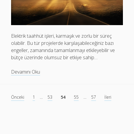
Elektrik taahhüt işleri, karmaşık ve zorlu bir süreç
olabilir. Bu tür projelerde karşılaşabileceğiniz bazı
engeller, zamanında tamamlanmayı etkileyebilir ve
bütçe üzerinde olumsuz bir etkiye sahip…
Elektrik
Devamını Oku
taahhüt
işleri
için
Yazı
Önceki
1
…
53
54
55
…
57
İleri
karşınıza
sayfalaması
çıkabilecek
engeller
ve
çözümleri