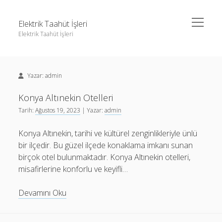
menüyü
Elektrik Taahüt İşleri
aç
Elektrik Taahüt İşleri
Yan
Ara
Menü
Instagram Gizli Story İzleme
Ara
Yazar:
admin
Liste
Sayfa Listesi
Konya Altınekin Otelleri
Instagram Gizli Story İzleme
Tarih:
Ağustos 19, 2023
| Yazar:
admin
Tiktok Takipçi Hilesi Şifresiz
Liste
Ücretsiz Instagram Bayan Takipçi Hilesi
Konya Altınekin, tarihi ve kültürel zenginlikleriyle ünlü
Sayfa Listesi
bir ilçedir. Bu güzel ilçede konaklama imkanı sunan
Tiktok Takipçi Hilesi Şifresiz
birçok otel bulunmaktadır. Konya Altınekin otelleri,
Ücretsiz Instagram Bayan Takipçi Hilesi
misafirlerine konforlu ve keyifli…
Konya
Devamını Oku
Altınekin
Otelleri