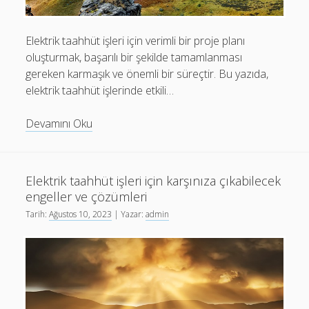
Elektrik taahhüt işleri için verimli bir proje planı
oluşturmak, başarılı bir şekilde tamamlanması
gereken karmaşık ve önemli bir süreçtir. Bu yazıda,
elektrik taahhüt işlerinde etkili…
Elektrik
Devamını Oku
taahhüt
işleri
için
Elektrik taahhüt işleri için karşınıza çıkabilecek
verimli
engeller ve çözümleri
bir
Tarih:
Ağustos 10, 2023
| Yazar:
admin
proje
planı
nasıl
oluşturulur?