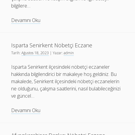
bilgilere…
Ordu
Devamını Oku
Mesudiye
Nöbetçi
Eczane
Isparta Senirkent Nöbetçi Eczane
Tarih:
Ağustos 18, 2023
| Yazar:
admin
Isparta Senirkent ilçesindeki nöbetçi eczaneler
hakkında bilgilendirici bir makaleye hoş geldiniz. Bu
makalede, Senirkent ilçesindeki nöbetçi eczanelerin
ne olduğunu, çalışma saatlerini, nasıl bulabileceğinizi
ve güncel…
Isparta
Devamını Oku
Senirkent
Nöbetçi
Eczane