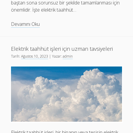
baştan sona sorunsuz bir şekilde tamamlanması için
önemlidir. İşte elektrik taahhüt…
Elektrik
Devamını Oku
taahhüt
işleri
için
Elektrik taahhüt işleri için uzman tavsiyeleri
başarılı
Tarih:
Ağustos 10, 2023
| Yazar:
admin
bir
strateji
nasıl
oluşturulur?
Elektrik taahhüt işleri, bir binanın veya tesisin elektrik