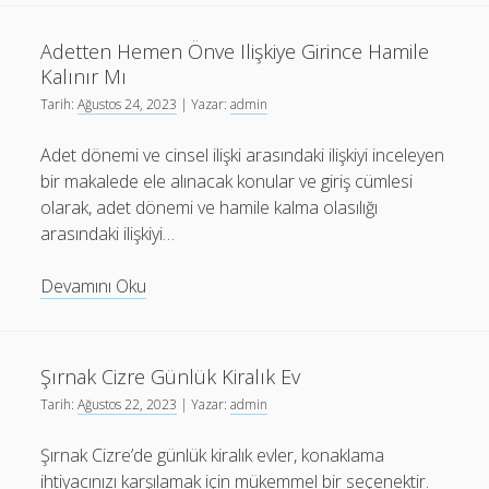
En
Iyi
Adetten Hemen Önve Ilişkiye Girince Hamile
Korunma
Kalınır Mı
Yöntemi
Tarih:
Ağustos 24, 2023
| Yazar:
admin
Nasıldır
Adet dönemi ve cinsel ilişki arasındaki ilişkiyi inceleyen
bir makalede ele alınacak konular ve giriş cümlesi
olarak, adet dönemi ve hamile kalma olasılığı
arasındaki ilişkiyi…
Adetten
Devamını Oku
Hemen
Önve
Ilişkiye
Şırnak Cizre Günlük Kiralık Ev
Girince
Tarih:
Ağustos 22, 2023
| Yazar:
admin
Hamile
Kalınır
Şırnak Cizre’de günlük kiralık evler, konaklama
Mı
ihtiyacınızı karşılamak için mükemmel bir seçenektir.