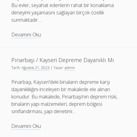
Bu evler, seyahat edenlerin rahat bir konaklama
deneyimi yaşamasını sağlayan birçok özellik
sunmaktadır.…
Şırnak
Devamını Oku
Cizre
Günlük
Kiralık
Pınarbaşı / Kayseri Depreme Dayanıklı Mı
Ev
Tarih:
Ağustos 21, 2023
| Yazar:
admin
Pınarbaşı, Kayseri’deki binaların depreme karşı
dayanıklılığını inceleyen bir makalede ele alınan
konudur. Bu makalede, Pınarbaşı’nın deprem riski,
binaların yapı malzemeleri, deprem bölgesi
sınıflandırması, yapı denetimi…
Pınarbaşı
Devamını Oku
/