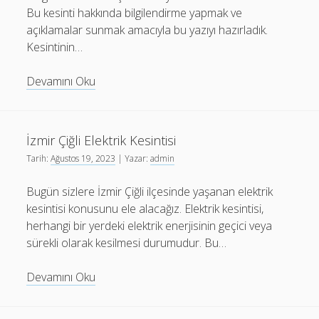
Bu kesinti hakkında bilgilendirme yapmak ve
açıklamalar sunmak amacıyla bu yazıyı hazırladık.
Kesintinin…
Erzurum
Devamını Oku
Aşkale
Elektrik
Kesintisi
İzmir Çiğli Elektrik Kesintisi
Tarih:
Ağustos 19, 2023
| Yazar:
admin
Bugün sizlere İzmir Çiğli ilçesinde yaşanan elektrik
kesintisi konusunu ele alacağız. Elektrik kesintisi,
herhangi bir yerdeki elektrik enerjisinin geçici veya
sürekli olarak kesilmesi durumudur. Bu…
İzmir
Devamını Oku
Çiğli
Elektrik