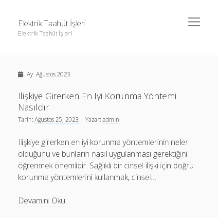
menüyü
Elektrik Taahüt İşleri
aç
Elektrik Taahüt İşleri
Yan
Ara
Menü
Instagram Gizli Story İzleme
Ara
Ay:
Ağustos 2023
Liste
Sayfa Listesi
Ilişkiye Girerken En Iyi Korunma Yöntemi
Instagram Gizli Story İzleme
Nasıldır
Tiktok Takipçi Hilesi Şifresiz
Liste
Tarih:
Ağustos 25, 2023
| Yazar:
admin
Ücretsiz Instagram Bayan Takipçi Hilesi
Sayfa Listesi
Ilişkiye girerken en iyi korunma yöntemlerinin neler
Tiktok Takipçi Hilesi Şifresiz
olduğunu ve bunların nasıl uygulanması gerektiğini
öğrenmek önemlidir. Sağlıklı bir cinsel ilişki için doğru
Ücretsiz Instagram Bayan Takipçi Hilesi
korunma yöntemlerini kullanmak, cinsel…
Ilişkiye
Devamını Oku
Girerken