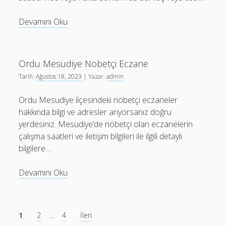
Şanlıurfa
Devamını Oku
Akçakale
Nöbetçi
Eczane
Ordu Mesudiye Nöbetçi Eczane
Tarih:
Ağustos 18, 2023
| Yazar:
admin
Ordu Mesudiye ilçesindeki nöbetçi eczaneler
hakkında bilgi ve adresler arıyorsanız doğru
yerdesiniz. Mesudiye’de nöbetçi olan eczanelerin
çalışma saatleri ve iletişim bilgileri ile ilgili detaylı
bilgilere…
Ordu
Devamını Oku
Mesudiye
Nöbetçi
Eczane
Yazı
1
2
…
4
İleri
sayfalaması