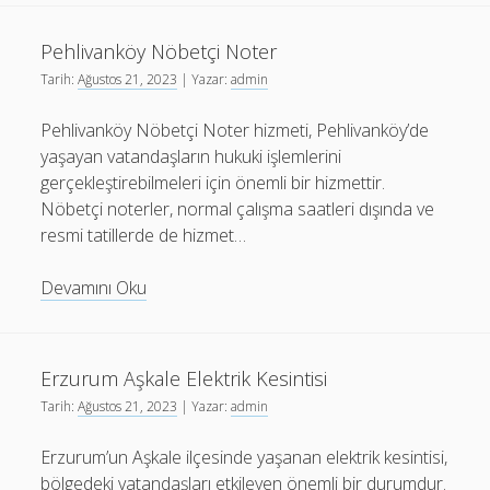
Kayseri
Depreme
Pehlivanköy Nöbetçi Noter
Dayanıklı
Tarih:
Ağustos 21, 2023
| Yazar:
admin
Mı
Pehlivanköy Nöbetçi Noter hizmeti, Pehlivanköy’de
yaşayan vatandaşların hukuki işlemlerini
gerçekleştirebilmeleri için önemli bir hizmettir.
Nöbetçi noterler, normal çalışma saatleri dışında ve
resmi tatillerde de hizmet…
Pehlivanköy
Devamını Oku
Nöbetçi
Noter
Erzurum Aşkale Elektrik Kesintisi
Tarih:
Ağustos 21, 2023
| Yazar:
admin
Erzurum’un Aşkale ilçesinde yaşanan elektrik kesintisi,
bölgedeki vatandaşları etkileyen önemli bir durumdur.