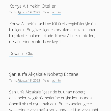
Kesintisi
Konya Altınekin Otelleri
Tarih:
Ağustos 19, 2023
| Yazar:
admin
Konya Altınekin, tarihi ve kültürel zenginlikleriyle ünlü
bir ilçedir. Bu güzel ilçede konaklama imkanı sunan
birçok otel bulunmaktadır. Konya Altınekin otelleri,
misafirlerine konforlu ve keyifli…
Konya
Devamını Oku
Altınekin
Otelleri
Şanlıurfa Akçakale Nöbetçi Eczane
Tarih:
Ağustos 18, 2023
| Yazar:
admin
Şanlıurfa Akçakale ilçesinde bulunan nöbetçi
eczaneler, sağlık hizmetlerine erişim konusunda
önemli bir rol oynamaktadır. Bu eczaneler, gece
saatlerinde veya hafta sonlarında acil ilaç veya tıbbi…