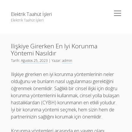
menüyü
Elektrik Taahüt İşleri
aç
Elektrik Taahüt İşleri
Yan
Ara
Menü
Instagram Gizli Story İzleme
Ara
Ilişkiye Girerken En Iyi Korunma
Liste
Yöntemi Nasıldır
Sayfa Listesi
Instagram Gizli Story İzleme
Tarih:
Ağustos 25, 2023
| Yazar:
admin
Tiktok Takipçi Hilesi Şifresiz
Liste
Ilişkiye girerken en iyi korunma yöntemlerinin neler
Ücretsiz Instagram Bayan Takipçi Hilesi
Sayfa Listesi
olduğunu ve bunların nasıl uygulanması gerektiğini
öğrenmek önemlidir. Sağlıklı bir cinsel ilişki için doğru
Tiktok Takipçi Hilesi Şifresiz
korunma yöntemlerini kullanmak, cinsel yolla bulaşan
Ücretsiz Instagram Bayan Takipçi Hilesi
hastalıklardan (CYBH) korunmanın en etkili yoludur.
İyi bir korunma yöntemi seçmek, hem sizin hem de
partnerinizin sağlığını korumak için önemlidir.
Korunma yöntemleri arasında en yaygın olanı