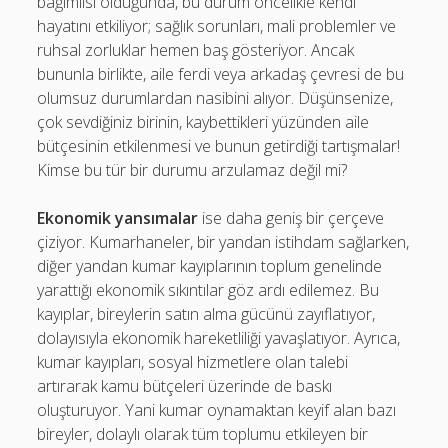
bağımlısı olduğunda, bu durum öncelikle kendi
hayatını etkiliyor; sağlık sorunları, mali problemler ve
ruhsal zorluklar hemen baş gösteriyor. Ancak
bununla birlikte, aile ferdi veya arkadaş çevresi de bu
olumsuz durumlardan nasibini alıyor. Düşünsenize,
çok sevdiğiniz birinin, kaybettikleri yüzünden aile
bütçesinin etkilenmesi ve bunun getirdiği tartışmalar!
Kimse bu tür bir durumu arzulamaz değil mi?
Ekonomik yansımalar
ise daha geniş bir çerçeve
çiziyor. Kumarhaneler, bir yandan istihdam sağlarken,
diğer yandan kumar kayıplarının toplum genelinde
yarattığı ekonomik sıkıntılar göz ardı edilemez. Bu
kayıplar, bireylerin satın alma gücünü zayıflatıyor,
dolayısıyla ekonomik hareketliliği yavaşlatıyor. Ayrıca,
kumar kayıpları, sosyal hizmetlere olan talebi
artırarak kamu bütçeleri üzerinde de baskı
oluşturuyor. Yani kumar oynamaktan keyif alan bazı
bireyler, dolaylı olarak tüm toplumu etkileyen bir