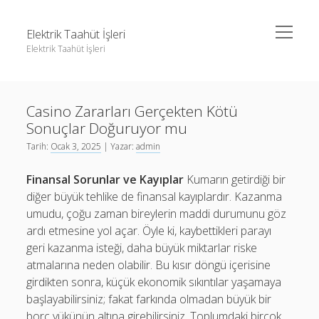
menüyü
Elektrik Taahüt İşleri
aç
Elektrik Taahüt İşleri
Yan
Ara
Menü
Instagram Gizli Story İzleme
Ara
Casino Zararları Gerçekten Kötü
Liste
Sonuçlar Doğuruyor mu
Sayfa Listesi
Instagram Gizli Story İzleme
Tarih:
Ocak 3, 2025
| Yazar:
admin
Tiktok Takipçi Hilesi Şifresiz
Liste
Finansal Sorunlar ve Kayıplar
Kumarın getirdiği bir
Ücretsiz Instagram Bayan Takipçi Hilesi
Sayfa Listesi
diğer büyük tehlike de finansal kayıplardır. Kazanma
umudu, çoğu zaman bireylerin maddi durumunu göz
Tiktok Takipçi Hilesi Şifresiz
ardı etmesine yol açar. Öyle ki, kaybettikleri parayı
Ücretsiz Instagram Bayan Takipçi Hilesi
geri kazanma isteği, daha büyük miktarlar riske
atmalarına neden olabilir. Bu kısır döngü içerisine
girdikten sonra, küçük ekonomik sıkıntılar yaşamaya
başlayabilirsiniz; fakat farkında olmadan büyük bir
borç yükünün altına girebilirsiniz. Toplumdaki birçok