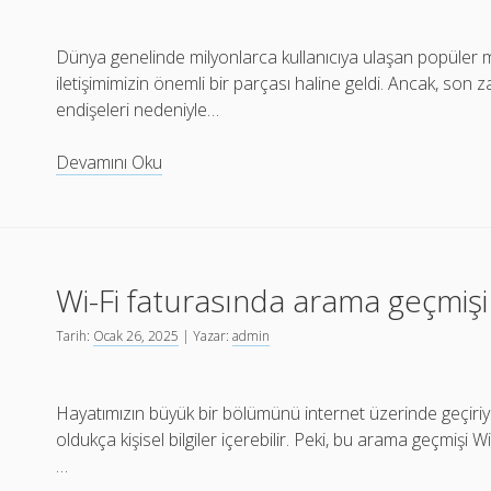
Dünya genelinde milyonlarca kullanıcıya ulaşan popüler
iletişimimizin önemli bir parçası haline geldi. Ancak, son za
endişeleri nedeniyle…
WhatsApp
Devamını Oku
silinir
mi
Wi-Fi faturasında arama geçmiş
Tarih:
Ocak 26, 2025
| Yazar:
admin
Hayatımızın büyük bir bölümünü internet üzerinde geçir
oldukça kişisel bilgiler içerebilir. Peki, bu arama geçmiş
…