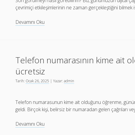
Son görülmeyi nasıl görebilirim? Bu, günümüzün dijital ça
çevrimiçi etkileşimlerinin ne zaman gerçekleştiğini bilmek ist
Son
Devamını Oku
görülmeyi
nasıl
görebilirim
Telefon numarasının kime ait 
ücretsiz
Tarih:
Ocak 26, 2025
| Yazar:
admin
Telefon numarasunun kime ait olduğunu öğrenme, günümüzd
geldi. Birçok kişi, belirsiz bir numaradan gelen çağrıları 
Telefon
Devamını Oku
numarasının