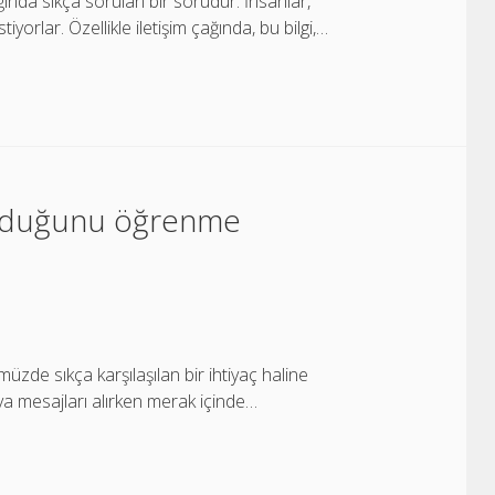
ğında sıkça sorulan bir sorudur. İnsanlar,
iyorlar. Özellikle iletişim çağında, bu bilgi,…
olduğunu öğrenme
e sıkça karşılaşılan bir ihtiyaç haline
veya mesajları alırken merak içinde…