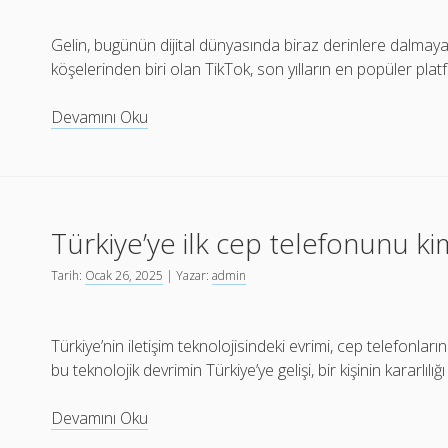
Gelin, bugünün dijital dünyasında biraz derinlere dalmaya 
köşelerinden biri olan TikTok, son yılların en popüler plat
TikTok
Devamını Oku
hikaye
izleyenleri
görür
mü
Türkiye’ye ilk cep telefonunu ki
Tarih:
Ocak 26, 2025
| Yazar:
admin
Türkiye’nin iletişim teknolojisindeki evrimi, cep telefonlar
bu teknolojik devrimin Türkiye’ye gelişi, bir kişinin kararlılı
Türkiye’ye
Devamını Oku
ilk