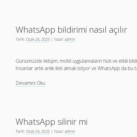
cep
telefonunu
kim
WhatsApp bildirimi nasıl açılır
getirdi
Tarih:
Ocak 26, 2025
| Yazar:
admin
Günümüzde iletişim, mobil uygulamaların hızlı ve etkili bildi
İnsanlar artık anlık ileti almak istiyor ve WhatsApp da bu 
WhatsApp
Devamını Oku
bildirimi
nasıl
açılır
WhatsApp silinir mi
Tarih:
Ocak 26, 2025
| Yazar:
admin