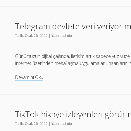
kime
ait
olduğunu
Telegram devlete veri veriyor 
öğrenme
ücretsiz
Tarih:
Ocak 26, 2025
| Yazar:
admin
Günümüzün dijital çağında, iletişim artık sadece yüz yüze v
İnternet üzerinden mesajlaşma uygulamaları, insanların hızlı
Telegram
Devamını Oku
devlete
veri
veriyor
mu
TikTok hikaye izleyenleri görür
Tarih:
Ocak 26, 2025
| Yazar:
admin