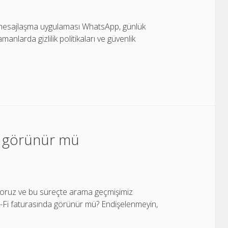
 mesajlaşma uygulaması WhatsApp, günlük
manlarda gizlilik politikaları ve güvenlik
i görünür mü
iyoruz ve bu süreçte arama geçmişimiz
i Wi-Fi faturasında görünür mü? Endişelenmeyin,