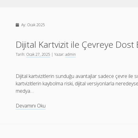
Ay:
Ocak 2025
Dijital Kartvizit ile Çevreye Dost 
Tarih:
Ocak 27, 2025
| Yazar:
admin
Dijital kartvizitlerin sunduğu avantajlar sadece çevre ile sı
kartvizitlerin kaybolma riski, dijital versiyonlarla neredey
medya…
Dijital
Devamını Oku
Kartvizit
ile
Çevreye
Dost