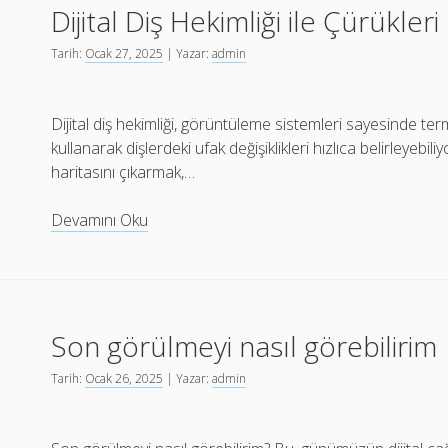
Dijital Diş Hekimliği ile Çürükler
Bir
İletişim
Tarih:
Ocak 27, 2025
| Yazar:
admin
Seçimi
Dijital diş hekimliği, görüntüleme sistemleri sayesinde term
kullanarak dişlerdeki ufak değişiklikleri hızlıca belirleyebiliy
haritasını çıkarmak,…
Dijital
Devamını Oku
Diş
Hekimliği
ile
Çürükleri
Son görülmeyi nasıl görebilirim
Erken
Tespit
Tarih:
Ocak 26, 2025
| Yazar:
admin
Edin