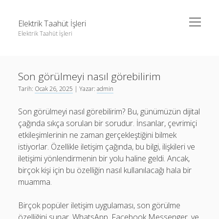
menüyü
Elektrik Taahüt İşleri
aç
Elektrik Taahüt İşleri
Yan
Ara
Menü
Instagram Gizli Story İzleme
Ara
Son görülmeyi nasıl görebilirim
Liste
Tarih:
Ocak 26, 2025
| Yazar:
admin
Sayfa Listesi
Instagram Gizli Story İzleme
Son görülmeyi nasıl görebilirim? Bu, günümüzün dijital
Tiktok Takipçi Hilesi Şifresiz
Liste
çağında sıkça sorulan bir sorudur. İnsanlar, çevrimiçi
Ücretsiz Instagram Bayan Takipçi Hilesi
Sayfa Listesi
etkileşimlerinin ne zaman gerçekleştiğini bilmek
istiyorlar. Özellikle iletişim çağında, bu bilgi, ilişkileri ve
Tiktok Takipçi Hilesi Şifresiz
iletişimi yönlendirmenin bir yolu haline geldi. Ancak,
Ücretsiz Instagram Bayan Takipçi Hilesi
birçok kişi için bu özelliğin nasıl kullanılacağı hala bir
muamma.
Birçok popüler iletişim uygulaması, son görülme
özelliğini sunar. WhatsApp, Facebook Messenger, ve