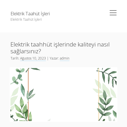
menüyü
Elektrik Taahüt İşleri
aç
Elektrik Taahüt İşleri
Yan
Ara
Menü
Instagram Gizli Story İzleme
Ara
Elektrik taahhüt işlerinde kaliteyi nasıl
Liste
sağlarsınız?
Sayfa Listesi
Instagram Gizli Story İzleme
Tarih:
Ağustos 10, 2023
| Yazar:
admin
Tiktok Takipçi Hilesi Şifresiz
Liste
Ücretsiz Instagram Bayan Takipçi Hilesi
Sayfa Listesi
Tiktok Takipçi Hilesi Şifresiz
Ücretsiz Instagram Bayan Takipçi Hilesi