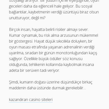
sosyalliği artırıyor. Bir yudum içki ile eşleştiğinde, oyun
geceleri daha da eğlenceli hale geliyor. Bu sosyal
bağlantılar, kaybetmenin verdiği üzüntüyü biraz olsun
unutturuyor, değil mi?
Birçok insan, hayatta belirli riskler almayı sever.
Kumar oynamak, bu risk alma arzusunun mükemmel
bir göstergesi. Hayat düşük sıkıcılıkla doluyken, bir
oyun masası etrafında yaşanan adrenalinin verdiği
uyarılma, sıradan bir günün monotonluğundan kaçış
sağlıyor. Özellikle büyük ödüller söz konusu
olduğunda, tehlikenin kollarında kaybolmak insana
adeta bir serüven tadı veriyor.
Şimdi, kumarın doğası üzerine düşündükçe birkaç
maddenin daha üstünde durmak gerekebilir…
kazandıran casino siteleri