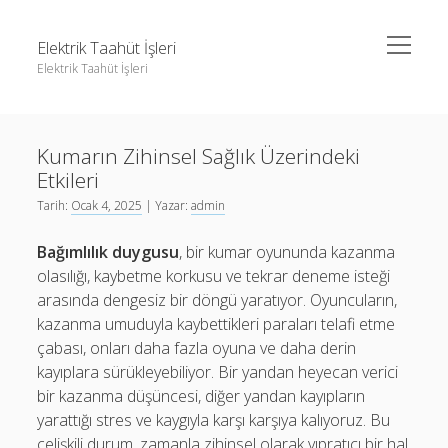
menüyü
Elektrik Taahüt İşleri
aç
Elektrik Taahüt İşleri
Yan
Ara
Menü
Instagram Gizli Story İzleme
Ara
Kumarın Zihinsel Sağlık Üzerindeki
Liste
Etkileri
Sayfa Listesi
Instagram Gizli Story İzleme
Tarih:
Ocak 4, 2025
| Yazar:
admin
Tiktok Takipçi Hilesi Şifresiz
Liste
Bağımlılık duygusu
, bir kumar oyununda kazanma
Ücretsiz Instagram Bayan Takipçi Hilesi
Sayfa Listesi
olasılığı, kaybetme korkusu ve tekrar deneme isteği
arasında dengesiz bir döngü yaratıyor. Oyuncuların,
Tiktok Takipçi Hilesi Şifresiz
kazanma umuduyla kaybettikleri paraları telafi etme
Ücretsiz Instagram Bayan Takipçi Hilesi
çabası, onları daha fazla oyuna ve daha derin
kayıplara sürükleyebiliyor. Bir yandan heyecan verici
bir kazanma düşüncesi, diğer yandan kayıpların
yarattığı stres ve kaygıyla karşı karşıya kalıyoruz. Bu
çelişkili durum, zamanla zihinsel olarak yıpratıcı bir hal