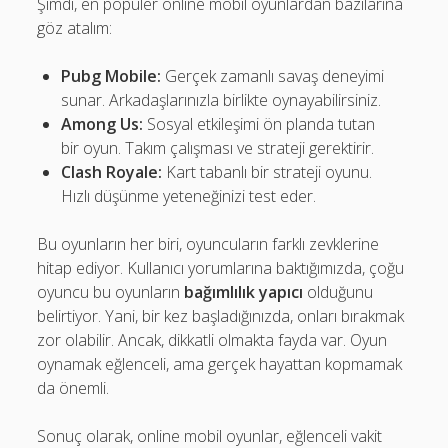
Şimdi, en popüler online mobil oyunlardan bazılarına
göz atalım:
Pubg Mobile:
Gerçek zamanlı savaş deneyimi
sunar. Arkadaşlarınızla birlikte oynayabilirsiniz.
Among Us:
Sosyal etkileşimi ön planda tutan
bir oyun. Takım çalışması ve strateji gerektirir.
Clash Royale:
Kart tabanlı bir strateji oyunu.
Hızlı düşünme yeteneğinizi test eder.
Bu oyunların her biri, oyuncuların farklı zevklerine
hitap ediyor. Kullanıcı yorumlarına baktığımızda, çoğu
oyuncu bu oyunların
bağımlılık yapıcı
olduğunu
belirtiyor. Yani, bir kez başladığınızda, onları bırakmak
zor olabilir. Ancak, dikkatli olmakta fayda var. Oyun
oynamak eğlenceli, ama gerçek hayattan kopmamak
da önemli.
Sonuç olarak, online mobil oyunlar, eğlenceli vakit