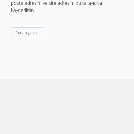
posta adresim ve site adresim bu tarayıcıya
kaydedilsin.
Cele Theme
by Compete Themes.