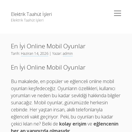
menüyü
Elektrik Taahüt İşleri
aç
Elektrik Taahüt İşleri
Yan
Ara
Menü
Instagram Gizli Story İzleme
Ara
En İyi Online Mobil Oyunlar
Liste
Tarih:
Haziran 14, 2026
| Yazar:
admin
Sayfa Listesi
Instagram Gizli Story İzleme
En İyi Online Mobil Oyunlar
Tiktok Takipçi Hilesi Şifresiz
Liste
Ücretsiz Instagram Bayan Takipçi Hilesi
Sayfa Listesi
Bu makalede, en popüler ve eğlenceli online mobil
oyunları keşfedeceğiz. Oyunların özellikleri, kullanıcı
Tiktok Takipçi Hilesi Şifresiz
yorumları ve neden bu kadar sevildiği hakkında bilgiler
Ücretsiz Instagram Bayan Takipçi Hilesi
sunacağız. Mobil oyunlar, günümüzde herkesin
cebinde. Her yaştan insan, akıllı telefonlarıyla
eğlenceli vakit geçiriyor. Peki, bu oyunları bu kadar
çekici kılan ne? Belki de
kolay erişim
ve
eğlencenin
her an yanınızda olmasıdır
.