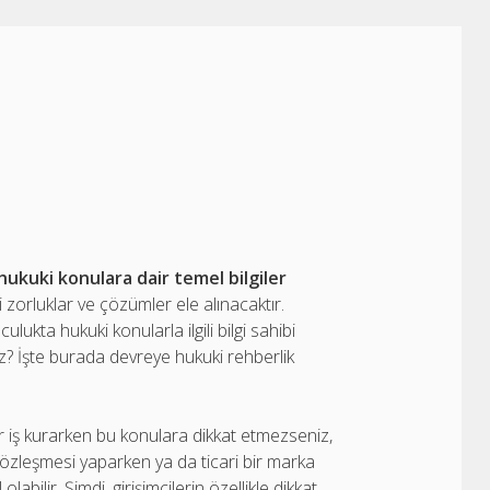
hukuki konulara dair temel bilgiler
 zorluklar ve çözümler ele alınacaktır.
lukta hukuki konularla ilgili bilgi sahibi
z? İşte burada devreye hukuki rehberlik
r iş kurarken bu konulara dikkat etmezseniz,
ş sözleşmesi yaparken ya da ticari bir marka
labilir. Şimdi, girişimcilerin özellikle dikkat