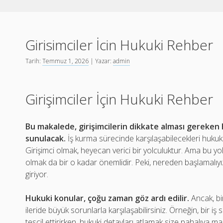
Girisimciler İcin Hukuki Rehber
Tarih:
Temmuz 1, 2026
| Yazar:
admin
Girişimciler İçin Hukuki Rehber
Bu makalede, girişimcilerin dikkate alması gereken 
sunulacak.
İş kurma sürecinde karşılaşabilecekleri hukuki
Girişimci olmak, heyecan verici bir yolculuktur. Ama bu yolcu
olmak da bir o kadar önemlidir. Peki, nereden başlamalıyı
giriyor.
Hukuki konular, çoğu zaman göz ardı edilir.
Ancak, bi
ileride büyük sorunlarla karşılaşabilirsiniz. Örneğin, bir i
tescil ettirirken, hukuki detayları atlamak size pahalıya mal o