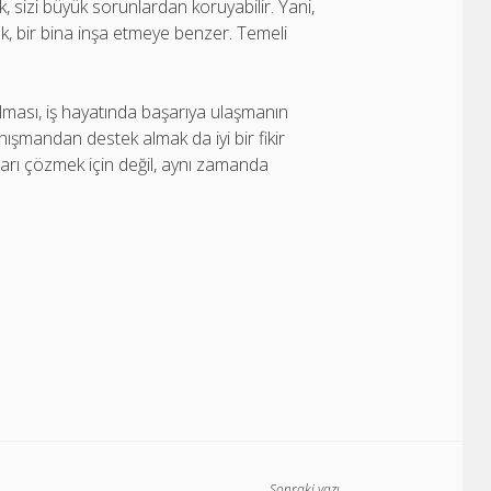
ak, sizi büyük sorunlardan koruyabilir. Yani,
k, bir bina inşa etmeye benzer. Temeli
 olması, iş hayatında başarıya ulaşmanın
ışmandan destek almak da iyi bir fikir
ları çözmek için değil, aynı zamanda
Sonraki yazı